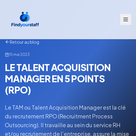
Retour au blog
15 mai 2023
LE TALENT ACQUISITION
MANAGER EN 5 POINTS
(RPO)
Le TAM ou Talent Acquisition Manager est la clé
du recrutement RPO (Recruitment Process
Outsourcing). Il travaille au sein du service RH
et/ou recrutement de l’entreprise, assure la mise