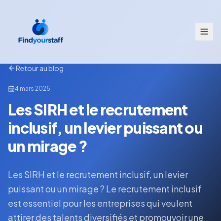
Retour au blog
4 mars 2025
Les SIRH et le recrutement
inclusif, un levier puissant ou
un mirage ?
Les SIRH et le recrutement inclusif, un levier
puissant ou un mirage ? Le recrutement inclusif
est essentiel pour les entreprises qui veulent
attirer des talents diversifiés et promouvoir une