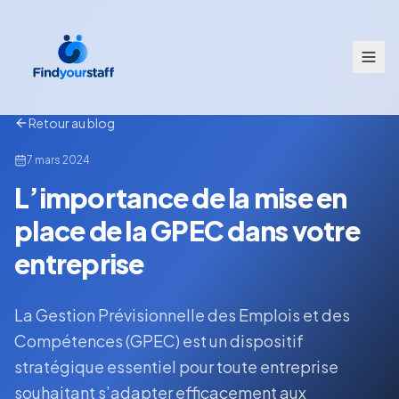
Retour au blog
7 mars 2024
L’importance de la mise en
place de la GPEC dans votre
entreprise
La Gestion Prévisionnelle des Emplois et des
Compétences (GPEC) est un dispositif
stratégique essentiel pour toute entreprise
souhaitant s’adapter efficacement aux