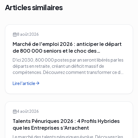
Articles similaires
8 août 2026
Marché de l'emploi 2026 : anticiper le départ
de 800 000 seniors et le choc des
compétences
D'ici 2030, 800 000 postes par an seront libérés par les
départs en retraite, créant un déficit massif de
compétences. Découvrez comment transformer ce défi
démographique en avantage compétitif pour votre
Lire l'article
entreprise.
4 août 2026
Talents Pénuriques 2026 : 4 Profils Hybrides
que les Entreprises s'Arrachent
Le marché des talents pénuriques évolue. Découvrez les