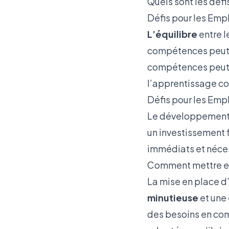
Quels sont les défi
Défis pour les Emp
L’équilibre
entre l
compétences peut ê
compétences peut
l’apprentissage co
Défis pour les Emp
Le développement 
un investissement f
immédiats et néce
Comment mettre en 
La mise en place d
minutieuse
et une
des besoins en com