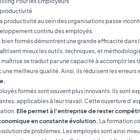
illing Pour les Employeurs
 productivité
la productivité au sein des organisations passe incon
éveloppement continu des employés.
 bien formés démontrent une grande efficacité dans 
aîtrisent mieux les outils, techniques, et méthodologie
 maîtrise se traduit par une capacité à accomplir les 
une meilleure qualité. Ainsi, ils réduisent les erreurs 
le.
mployés formés sont souvent plus innovants. Ils sont e
antes, applicables à leur travail. Cette ouverture d’esp
vation.
Elle permet à l’entreprise de rester compéti
onomique en constante évolution.
La formation c
ésolution de problèmes. Les employés sont ainsi mie