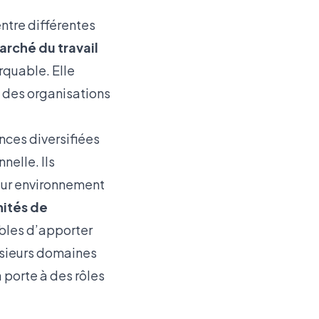
ntre différentes
arché du travail
rquable. Elle
 des organisations
ces diversifiées
elle. Ils
leur environnement
ités de
ables d’apporter
lusieurs domaines
 porte à des rôles