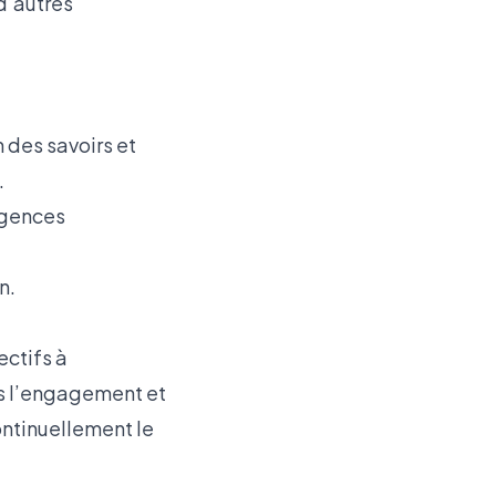
 d’autres
 des savoirs et
.
igences
n.
ectifs à
urs l’engagement et
ontinuellement le