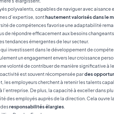
ière s’élargissent.
oyés polyvalents, capables de naviguer avec aisance e
nes d’expertise, sont
hautement valorisés dans le m
ersité de compétences favorise une adaptabilité rema
us de répondre efficacement aux besoins changeants
 les tendances émergentes de leur secteur.
 qui investissent dans le développement de compéten
lement un engagement envers leur croissance personn
une volonté de contribuer de manière significative à 
proactivité est souvent récompensée par
des opportun
fet, les employeurs cherchent à retenir les talents cap
à l’entreprise. De plus, la capacité à exceller dans p
ité des employés auprès de la direction. Cela ouvre la
 des
responsabilités élargies
.