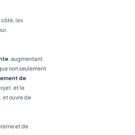
 côté, les
ur.
nte
, augmentant
lique non seulement
ement de
jet, et le
, et ouvre de
nterne et de