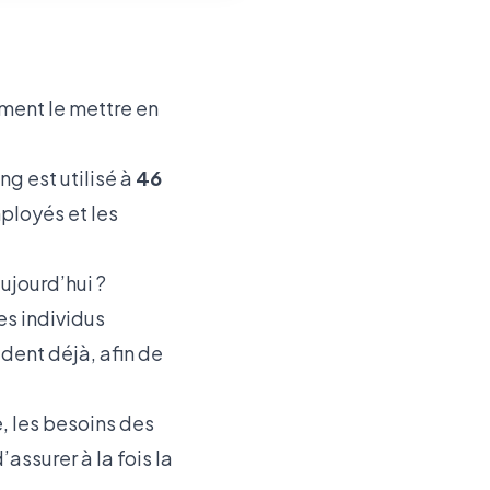
ment le mettre en
ing est utilisé à
46
ployés et les
ujourd’hui ?
es individus
dent déjà, afin de
, les besoins des
assurer à la fois la