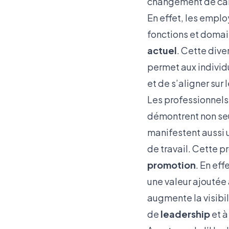
changement de carr
En effet, les empl
fonctions et domai
actuel
. Cette div
permet aux individ
et de s’aligner sur
Les professionnels
démontrent non seu
manifestent aussi 
de travail. Cette 
promotion
. En ef
une valeur ajoutée 
augmente la visibil
de
leadership
et à