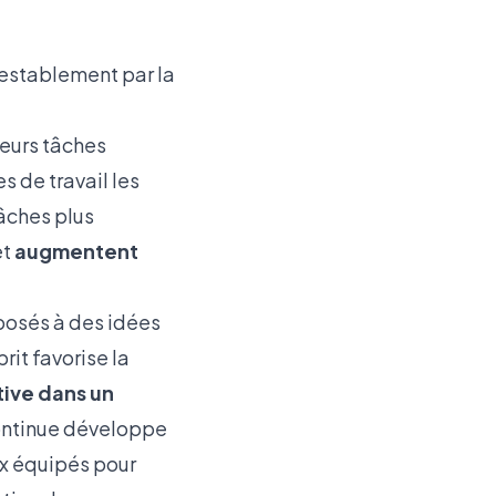
testablement par la
leurs tâches
s de travail les
tâches plus
et
augmentent
xposés à des idées
rit favorise la
tive dans un
ontinue développe
ux équipés pour