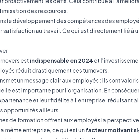
er proactivement les défis. Cela contribue à l’amélior
ptimisation des ressources.
ans
le développement des compétences
des employés
satisfaction au travail. Ce qui est directement lié à 
ver
urnovers
est
indispensable en 2024
et l’investisseme
oyés réduit drastiquement ces turnovers.
nsmet un message clair aux employés : ils sont valoris
uelle est importante pour l’organisation. En conséque
partenance et leur fidélité à l’entreprise, réduisant ai
s opportunités ailleurs.
mes de formation offrent aux employés la perspective
 la même entreprise, ce qui est un
facteur motivant si