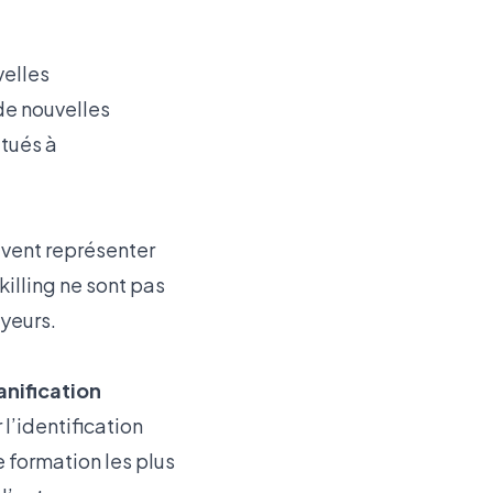
velles
de nouvelles
itués à
vent représenter
killing ne sont pas
yeurs.
anification
l’identification
 formation les plus