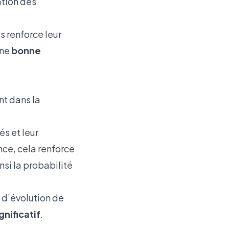
ation des
 renforce leur
une
bonne
nt dans la
és et leur
nce, cela renforce
nsi la probabilité
 d’évolution de
gnificatif
.