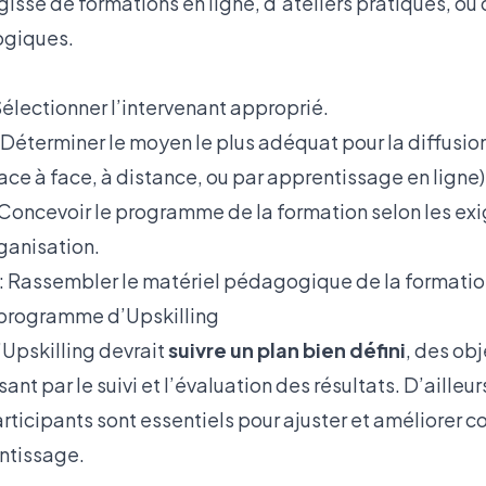
gisse de formations en ligne, d’ateliers pratiques, ou
giques.
Sélectionner l’intervenant approprié.
 Déterminer le moyen le plus adéquat pour la diffusion
ce à face, à distance, ou par apprentissage en ligne)
 Concevoir le programme de la formation selon les ex
ganisation.
: Rassembler le matériel pédagogique de la formatio
programme d’Upskilling
Upskilling devrait
suivre un plan bien défini
, des obj
sant par le suivi et l’évaluation des résultats. D’aille
ticipants sont essentiels pour ajuster et améliorer c
ntissage.