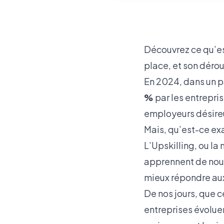
Découvrez ce qu’es
place, et son déro
En 2024, dans un p
%
par les entrepri
employeurs désireu
Mais, qu’est-ce exa
L’Upskilling, ou la
apprennent de nouv
mieux répondre aux
De nos jours, que c
entreprises évoluen