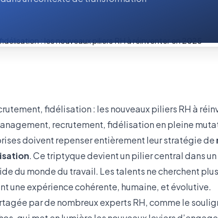
management, recrutement, fidélisation en pleine muta
prises doivent repenser entièrement leur stratégie de
isation
. Ce triptyque devient un pilier central dans u
ide du monde du travail. Les talents ne cherchent plu
ent une expérience cohérente, humaine, et évolutive.
artagée par de nombreux experts RH, comme le souli
chos
, qui met en lumière les nouveaux leviers d’engag