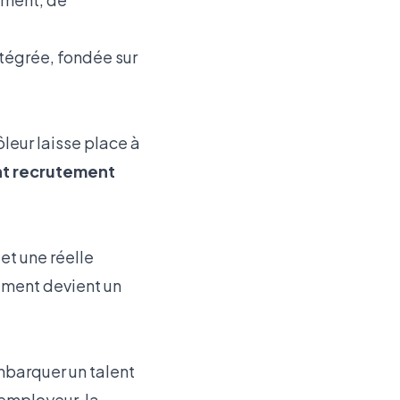
ntégrée, fondée sur
eur laisse place à
 recrutement
et une réelle
gement devient un
embarquer un talent
 employeur, la