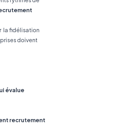
ecrutement
la fidélisation
eprises doivent
ui évalue
nt recrutement