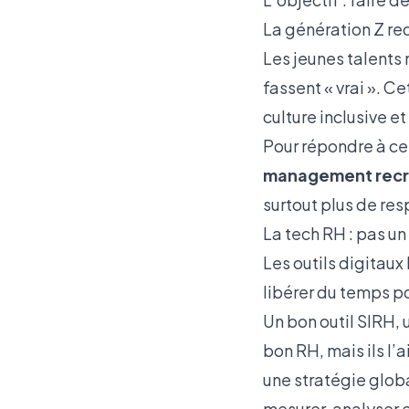
La génération Z red
Les jeunes talents 
fassent « vrai ». 
culture inclusive e
Pour répondre à ces
management recru
surtout plus de res
La tech RH : pas u
Les outils digitau
libérer du temps po
Un bon outil SIRH,
bon RH, mais ils l’
une stratégie glob
mesurer, analyser e