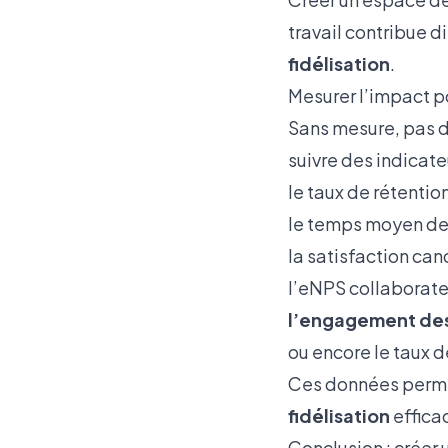
travail contribue d
fidélisation
.
Mesurer l’impact p
Sans mesure, pas d’
suivre des indicate
le taux de rétention
le temps moyen de
la satisfaction can
l’eNPS collaborat
l’engagement des
ou encore le taux d
Ces données permet
fidélisation
efficac
Conclusion : créer