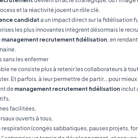
cess et la réactivité jouent un rôle clé.
ence candidat
a un impact direct sur la fidélisation f
prises les plus innovantes intègrent désormais le rec
e
management recrutement fidélisation
, en rendan
umaine.
ts sans les enfermer
ble ne consiste plus à retenir les collaborateurs à tout
ter. Et parfois, à leur permettre de partir… pour mieux 
nt de
management recrutement fidélisation
inclut 
ifs,
nes facilitées,
rsaux ouverts à tous,
respiration (congés sabbatiques, pauses projets, for
de l’entreprise un terrain de développement, et non une