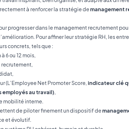
irectement à renforcer la stratégie de
management r
our progresser dans le management recrutement pour 
amélioration. Pour affiner leur stratégie RH, les entr
urs concrets, tels que :
 à 6 ou 12 mois,
 recrutement,
didat,
eur (L’Employee Net Promoter Score,
indicateur clé q
 employés au travail)
,
e mobilité interne.
tent de piloter finement un dispositif de
manageme
e et évolutif.
 un système RH cohérent, humain et durable