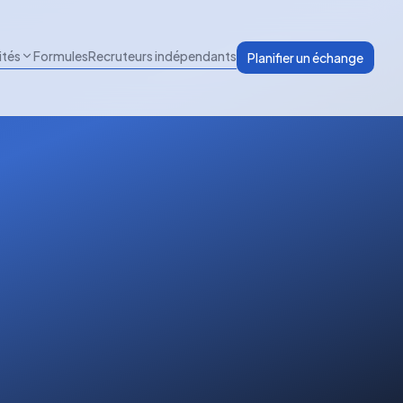
ités
Formules
Recruteurs indépendants
Planifier un échange