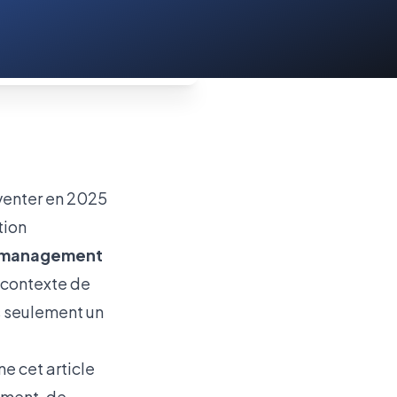
tion
management
n contexte de
s seulement un
gne
cet article
ement, de