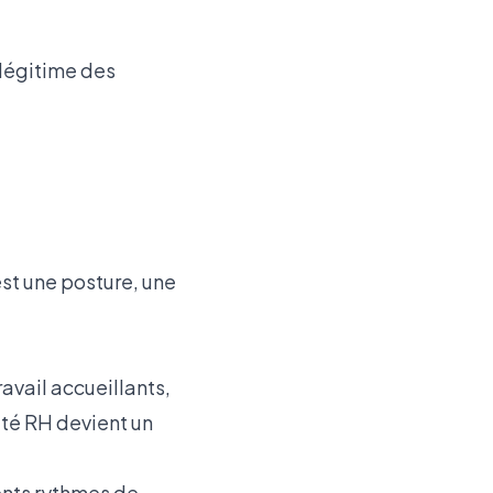
 légitime des
est une posture, une
avail accueillants,
ité RH devient un
rents rythmes de