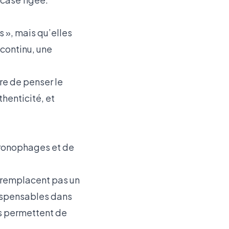
s », mais qu’elles
 continu, une
re de penser le
thenticité, et
chronophages et de
 remplacent pas un
ndispensables dans
ils permettent de