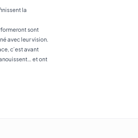
inissent la
rformeront sont
gné avec leur vision.
ace, c’est avant
panouissent… et ont