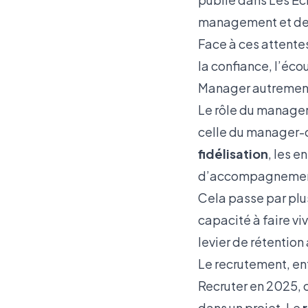
management et de f
Face à ces attentes
la confiance, l’écou
Manager autrement :
Le rôle du manage
celle du manager-
fidélisation
, les e
d’accompagnemen
Cela passe par plus
capacité à faire vi
levier de rétention
Le recrutement, en
Recruter en 2025, c
dans un projet. Le