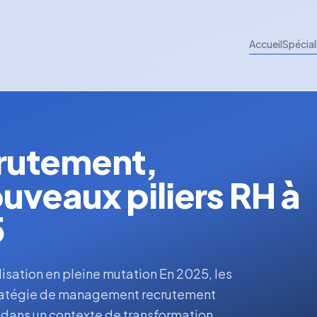
Accueil
Spécial
rutement,
nouveaux piliers RH à
5
isation en pleine mutation En 2025, les
stratégie de management recrutement
al dans un contexte de transformation