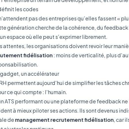
éfinit les codes
n’attendent pas des entreprises qu’elles fassent « plu
Cette génération cherche de la cohérence, du feedback
t un espace où elle peut s’exprimer librement.
 attentes, les organisations doivent revoir leur maniè
tement fidélisation
: moins de verticalité, plus d’au
ponsabilisation.
n gadget, un accélérateur
x RH permettent aujourd’hui de simplifier les tâches 
ur ce qui compte : l’humain.
 un ATS performant ou une plateforme de feedback ne
aident à mieux piloter ses actions. Ils sont devenus i
ale de
management recrutement fidélisation
, car 
t ajuster les pratiques.