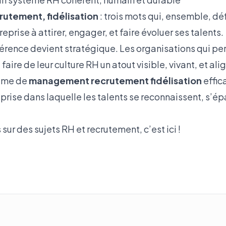
utement, fidélisation
: trois mots qui, ensemble, déf
eprise à attirer, engager, et faire évoluer ses talents.
érence devient stratégique. Les organisations qui pe
 faire de leur culture RH un atout visible, vivant, et ali
tème de
management recrutement fidélisation
effic
eprise dans laquelle les talents se reconnaissent, s’é
s sur des sujets RH et recrutement, c’est
ici !