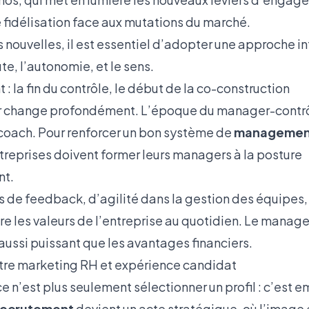
idélisation face aux mutations du marché.
 nouvelles, il est essentiel d’adopter une approche i
te, l’autonomie, et le sens.
 la fin du contrôle, le début de la co-construction
r change profondément. L’époque du manager-contrôl
coach. Pour renforcer un bon système de
management
ntreprises doivent former leurs managers à la posture
t.
 de feedback, d’agilité dans la gestion des équipes, 
vre les valeurs de l’entreprise au quotidien. Le mana
 aussi puissant que les avantages financiers.
tre marketing RH et expérience candidat
e n’est plus seulement sélectionner un profil : c’est 
recrutement
devient un acte stratégique, où l’image