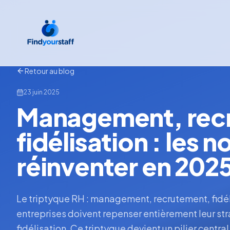
Retour au blog
23 juin 2025
Management, rec
fidélisation : les 
réinventer en 202
Le triptyque RH : management, recrutement, fidél
entreprises doivent repenser entièrement leur 
fidélisation. Ce triptyque devient un pilier centr