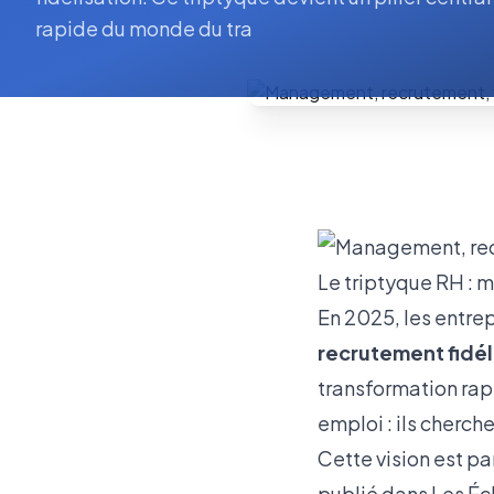
rapide du monde du tra
Le triptyque RH : 
En 2025, les entre
recrutement fidél
transformation rap
emploi : ils cherch
Cette vision est p
publié dans Les É