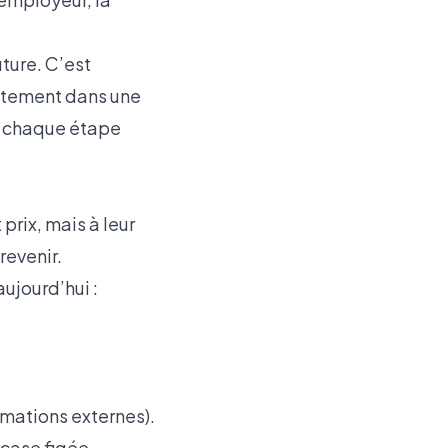
uture. C’est
rutement dans une
t chaque étape
 prix, mais à leur
revenir.
aujourd’hui :
mations externes).
 case figée.