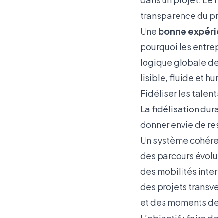
transparence du pro
Une
bonne expéri
pourquoi les entre
logique globale d
lisible, fluide et h
Fidéliser les talen
La fidélisation dura
donner envie de res
Un système cohére
des parcours évolut
des mobilités inter
des projets transve
et des moments de 
L’objectif : faire 