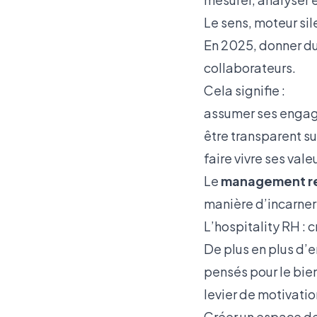
Le sens, moteur si
En 2025, donner du 
collaborateurs.
Cela signifie :
assumer ses engag
être transparent su
faire vivre ses val
Le
management re
manière d’incarner 
L’hospitality RH : cr
De plus en plus d’e
pensés pour le bien
levier de motivati
Créer un espace de 