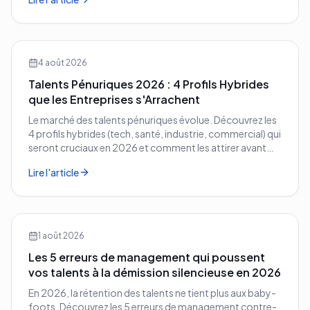
entreprise.
4 août 2026
Talents Pénuriques 2026 : 4 Profils Hybrides
que les Entreprises s'Arrachent
Le marché des talents pénuriques évolue. Découvrez les
4 profils hybrides (tech, santé, industrie, commercial) qui
seront cruciaux en 2026 et comment les attirer avant
vos concurrents.
Lire l'article
1 août 2026
Les 5 erreurs de management qui poussent
vos talents à la démission silencieuse en 2026
En 2026, la rétention des talents ne tient plus aux baby-
foots. Découvrez les 5 erreurs de management contre-