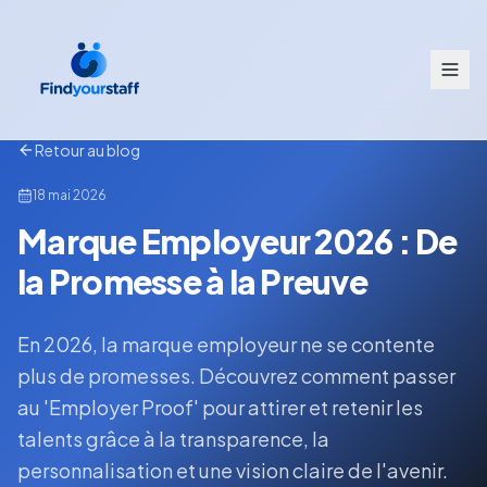
Retour au blog
18 mai 2026
Marque Employeur 2026 : De
la Promesse à la Preuve
En 2026, la marque employeur ne se contente
plus de promesses. Découvrez comment passer
au 'Employer Proof' pour attirer et retenir les
talents grâce à la transparence, la
personnalisation et une vision claire de l'avenir.