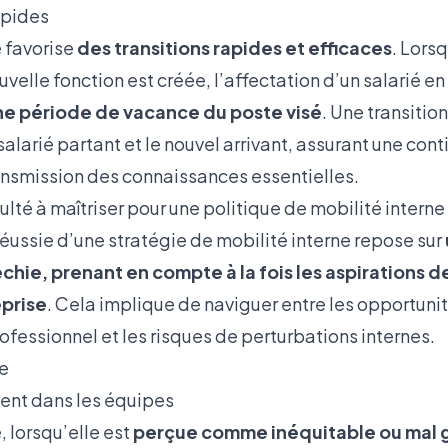
apides
e favorise
des transitions rapides et efficaces
. Lors
uvelle fonction est créée, l’affectation d’un salarié en
ne période de vacance du poste visé
. Une transiti
salarié partant et le nouvel arrivant, assurant une cont
ransmission des connaissances essentielles.
culté à maîtriser pour une politique de mobilité interne
éussie d’une stratégie de mobilité interne repose sur
échie, prenant en compte à la fois les aspirations de
eprise
. Cela implique de naviguer entre les opportuni
essionnel et les risques de perturbations internes.
ne
ent dans les équipes
, lorsqu’elle est
perçue comme inéquitable ou mal 