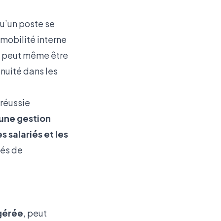
qu’un poste se
 mobilité interne
on peut même être
inuité dans les
 réussie
une gestion
s salariés et les
tés de
gérée
, peut