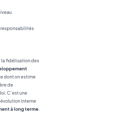
niveau
n responsabilités
la fidélisation des
veloppement
vice dont on estime
ière de
oi. C’est une
 évolution interne
ment à long terme
.