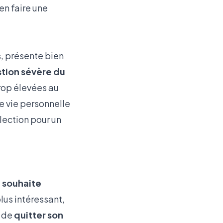
en faire une
s, présente bien
tion sévère du
rop élevées au
e vie personnelle
élection pour un
i
souhaite
plus intéressant,
t de
quitter son