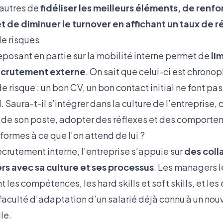
 autres de
fidéliser les meilleurs éléments, de renfo
 de diminuer le turnover en affichant un taux de r
de risques
eposant en partie sur la mobilité interne permet de
li
recrutement externe
. On sait que celui-ci est chrono
e risque : un bon CV, un bon contact initial ne font pas
. Saura-t-il s’intégrer dans la culture de l’entreprise
 de son poste, adopter des réflexes et des comporte
ormes à ce que l’on attend de lui ?
recrutement interne, l’entreprise s’appuie sur
des coll
ers avec sa culture et ses processus
. Les managers l
t les compétences, les hard skills et
soft skills
, et le
 faculté d’adaptation d’un salarié déjà connu à un no
le.