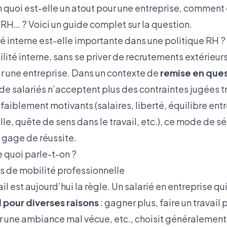
n quoi est-elle un atout pour une entreprise, comment 
 RH… ? Voici un guide complet sur la question.
é interne est-elle importante dans une politique RH ?
lité interne, sans se priver de recrutements extérieur
 une entreprise. Dans un contexte de
remise en ques
de salariés n’acceptent plus des contraintes jugées t
aiblement motivants (salaires, liberté, équilibre entr
lle, quête de sens dans le travail, etc.), ce mode de s
 gage de réussite.
e quoi parle-t-on ?
es de mobilité professionnelle
il est aujourd’hui la règle. Un salarié en entreprise qu
 pour diverses raisons
: gagner plus, faire un travail 
 une ambiance mal vécue, etc., choisit généralemen