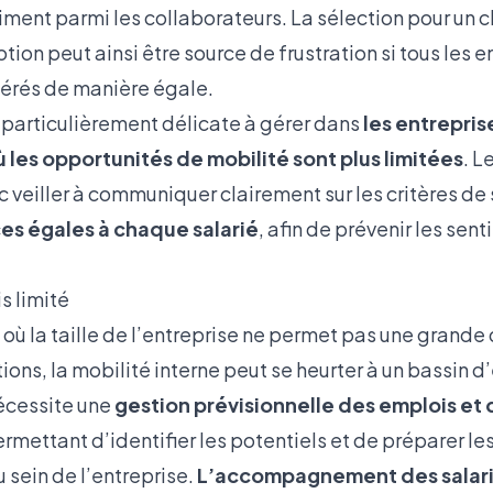
iment parmi les collaborateurs. La sélection pour un
ion peut ainsi être source de frustration si tous les 
dérés de manière égale.
t particulièrement délicate à gérer dans
les entrepris
 les opportunités de mobilité sont plus limitées
. 
 veiller à communiquer clairement sur les critères de 
s égales à chaque salarié
, afin de prévenir les sen
s limité
 où la taille de l’entreprise ne permet pas une grande 
ions, la mobilité interne peut se heurter à un bassin d
écessite une
gestion prévisionnelle des emplois e
rmettant d’identifier les potentiels et de préparer le
 sein de l’entreprise.
L’accompagnement des salari