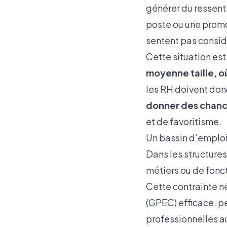
générer du ressent
poste ou une promot
sentent pas consi
Cette situation es
moyenne taille, où
les RH doivent donc
donner des chance
et de favoritisme.
Un bassin d’emploi
Dans les structures
métiers ou de fonct
Cette contrainte n
(GPEC) efficace, pe
professionnelles au