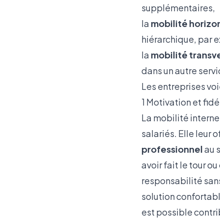
supplémentaires,
la
mobilité horizo
hiérarchique, par 
la
mobilité transv
dans un autre servi
Les entreprises vo
1 Motivation et fidé
La mobilité interne
salariés. Elle leur
professionnel
au s
avoir fait le tour o
responsabilité san
solution confortabl
est possible contr