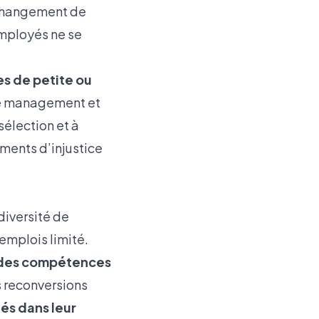
 changement de
employés ne se
es de petite ou
Le management et
sélection et à
timents d’injustice
diversité de
’emplois limité.
t des compétences
s reconversions
és dans leur