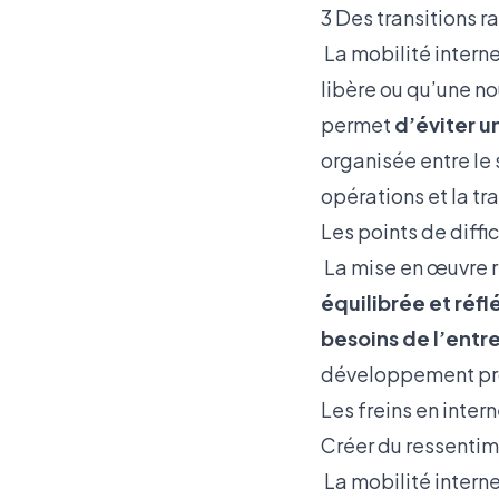
3 Des transitions r
La mobilité intern
libère ou qu’une no
permet
d’éviter u
organisée entre le 
opérations et la t
Les points de diffi
La mise en œuvre r
équilibrée et réfl
besoins de l’entr
développement prof
Les freins en inter
Créer du ressentim
La mobilité interne