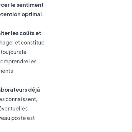
rcer le sentiment
étention optimal
.
miter les coûts et
phage, et constitue
 toujours le
, comprendre les
ments
aborateurs déjà
es connaissent,
s éventuelles
uveau poste est