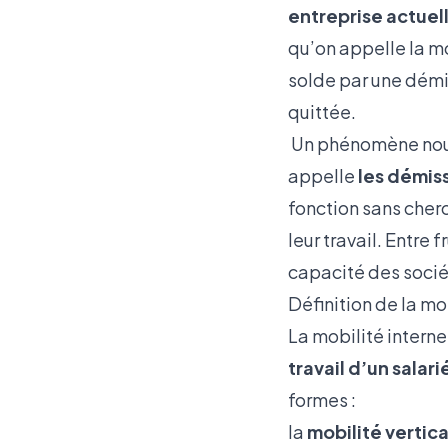
entreprise actuel
qu’on appelle la m
solde par une démi
quittée.
Un phénomène nouve
appelle
les
démiss
fonction sans cher
leur travail. Entre
capacité des sociét
Définition de la mo
La mobilité intern
travail d’un salar
formes :
la
mobilité vertic