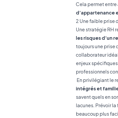
Cela permet entre
d’appartenance et
2 Une faible prise 
Une stratégie RH r
les risques d’un 
toujours une prise d
collaborateur idéal
enjeux spécifiques
professionnels conf
En privilégiant le 
intégrés et famili
savent quels en son
lacunes. Prévoir la
beaucoup plus faci