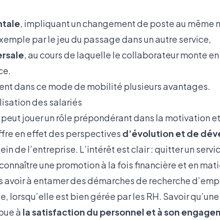
ntale
, impliquant un changement de poste au même 
exemple par le jeu du passage dans un autre service,
ersale
, au cours de laquelle le collaborateur monte e
ce.
ient dans ce mode de mobilité plusieurs avantages.
lisation des salariés
 peut jouer un rôle prépondérant dans la motivation et 
 offre en effet des perspectives
d’évolution et de dé
ein de l’entreprise. L’intérêt est clair : quitter un ser
u connaître une promotion à la fois financière et en mat
s avoir à entamer des démarches de recherche d’empl
e, lorsqu’elle est bien gérée par les RH. Savoir qu’une
ibue à
la satisfaction du personnel et à son engage