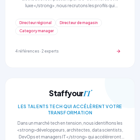
luxe</strong>, nous recrutons les profils qui
transforment l'expérience client et optimisent la
performance commerciale de vos réseaux de vente.
Directeur régional
Directeur de magasin
Category manager
4
références ·
2
experts
IT
Staffyour
LES TALENTS TECH QUI ACCÉLÈRENT VOTRE
TRANSFORMATION
Dans un marché tech en tension, nous identifions les
<strong>développeurs, architectes, data scientists,
DevOps et managers IT</strong> qui accéléreront