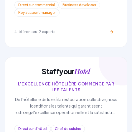
développement de réseau</strong>.
Directeur commercial
Business developer
Key account manager
4
références ·
2
experts
Hotel
Staffyour
L'EXCELLENCE HÔTELIÈRE COMMENCE PAR
LES TALENTS
De l'hôtellerie de luxe à la restauration collective, nous
identifions les talents qui garantissent
<strong>l'excellence opérationnelle et la satisfaction
client dans le secteur de l'hospitalité</strong>.
Directeur d'hôtel
Chef de cuisine