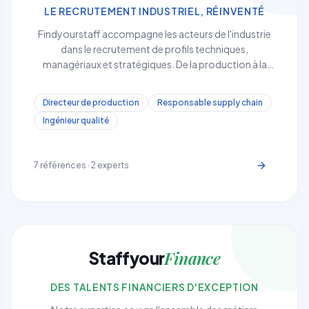
LE RECRUTEMENT INDUSTRIEL, RÉINVENTÉ
Findyourstaff accompagne les acteurs de l'industrie
dans le recrutement de profils techniques,
managériaux et stratégiques. De la production à la
<strong>supply chain</strong>, en passant par la
<strong>R&D et la maintenance</strong>, nous
Directeur de production
Responsable supply chain
identifions les talents qui font avancer vos projets
Ingénieur qualité
industriels.
7
références ·
2
experts
Finance
Staffyour
DES TALENTS FINANCIERS D'EXCEPTION