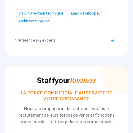
votre transformation digitale et renforceront vos
équipes techniques.
CTO / Directeur technique
Lead développeur
Architecte logiciel
4
références ·
2
experts
Business
Staffyour
LA FORCE COMMERCIALE AU SERVICE DE
VOTRE CROISSANCE
Nous accompagnons les entreprises dans le
recrutement de leurs forces de vente et fonctions
commerciales : <strong>direction commerciale,
business development, key account management, et