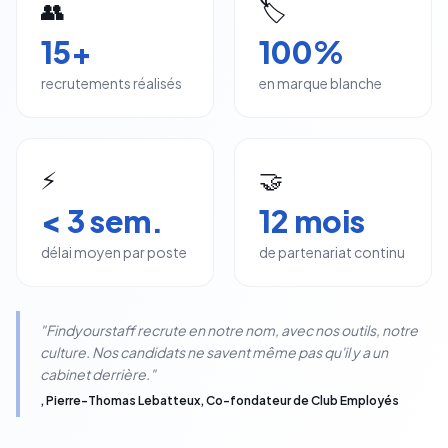
👥
🏷️
15+
100%
recrutements réalisés
en marque blanche
⚡
🤝
< 3 sem.
12 mois
délai moyen par poste
de partenariat continu
"Findyourstaff recrute en notre nom, avec nos outils, notre
culture. Nos candidats ne savent même pas qu'il y a un
cabinet derrière."
, Pierre-Thomas Lebatteux, Co-fondateur de Club Employés