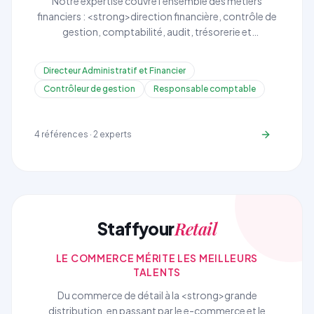
Notre expertise couvre l'ensemble des métiers
financiers : <strong>direction financière, contrôle de
gestion, comptabilité, audit, trésorerie et
conformité</strong>. Nous recrutons des profils
capables de piloter la performance financière de
Directeur Administratif et Financier
votre organisation.
Contrôleur de gestion
Responsable comptable
4
références ·
2
experts
Retail
Staffyour
LE COMMERCE MÉRITE LES MEILLEURS
TALENTS
Du commerce de détail à la <strong>grande
distribution, en passant par le e-commerce et le