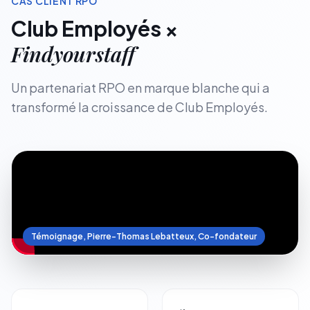
CAS CLIENT RPO
Club Employés ×
Findyourstaff
Un partenariat RPO en marque blanche qui a
transformé la croissance de Club Employés.
Témoignage, Pierre-Thomas Lebatteux, Co-fondateur