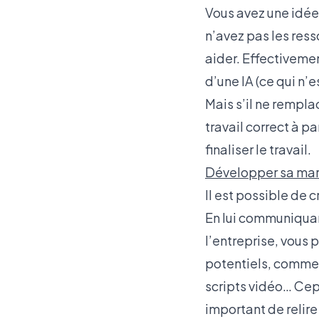
Vous avez une idée 
n’avez pas les res
aider. Effectivemen
d’une IA (ce qui n’e
Mais s’il ne rempla
travail correct à p
finaliser le travail.
Développer sa ma
Il est possible de
En lui communiquant
l’entreprise, vous 
potentiels, comme d
scripts vidéo… Cepe
important de relire