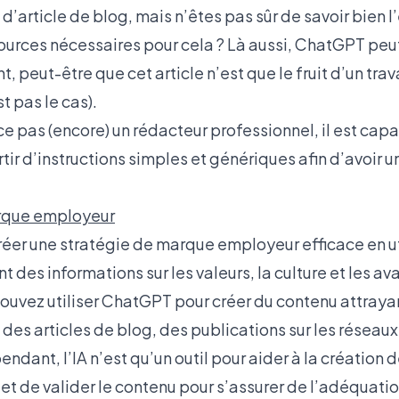
d’article de blog, mais n’êtes pas sûr de savoir bien l’
sources nécessaires pour cela ? Là aussi, ChatGPT peu
t, peut-être que cet article n’est que le fruit d’un tr
st pas le cas).
ce pas (encore) un rédacteur professionnel, il est capa
artir d’instructions simples et génériques afin d’avoir 
rque employeur
 créer une stratégie de marque employeur efficace en u
 des informations sur les valeurs, la culture et les a
pouvez utiliser ChatGPT pour créer du contenu attrayan
es articles de blog, des publications sur les réseaux
ndant, l’IA n’est qu’un outil pour aider à la création d
 et de valider le contenu pour s’assurer de l’adéquatio