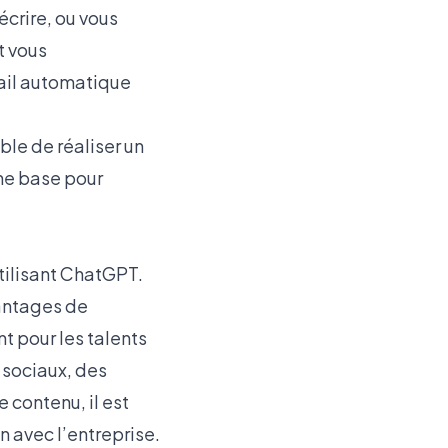
écrire, ou vous
t vous
avail automatique
ble de réaliser un
une base pour
tilisant ChatGPT.
vantages de
t pour les talents
 sociaux, des
e contenu, il est
n avec l’entreprise.