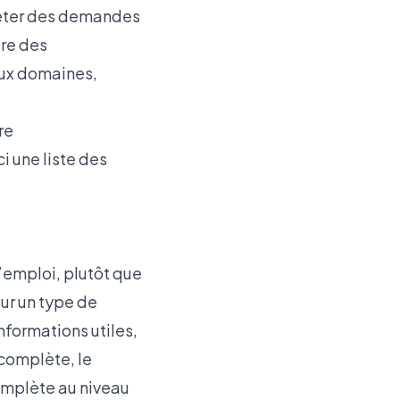
ejeter des demandes
ure des
eux domaines,
re
i une liste des
’emploi, plutôt que
ur un type de
nformations utiles,
 complète, le
omplète au niveau