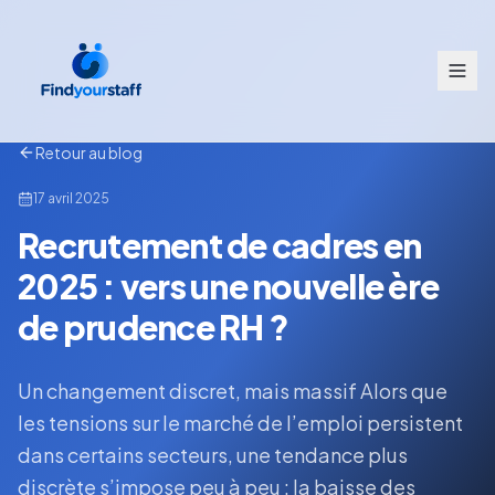
Retour au blog
17 avril 2025
Recrutement de cadres en
2025 : vers une nouvelle ère
de prudence RH ?
Un changement discret, mais massif Alors que
les tensions sur le marché de l’emploi persistent
dans certains secteurs, une tendance plus
discrète s’impose peu à peu : la baisse des