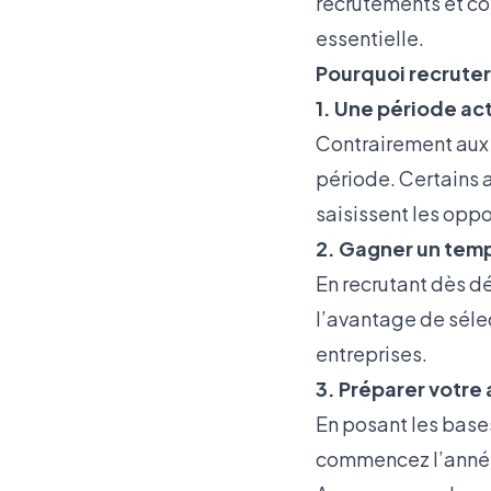
recrutements et c
essentielle.
Pourquoi recrute
1. Une période act
Contrairement aux 
période. Certains 
saisissent les oppo
2. Gagner un temp
En recrutant dès d
l’avantage de sélect
entreprises.
3. Préparer votre
En posant les bases
commencez l’année 