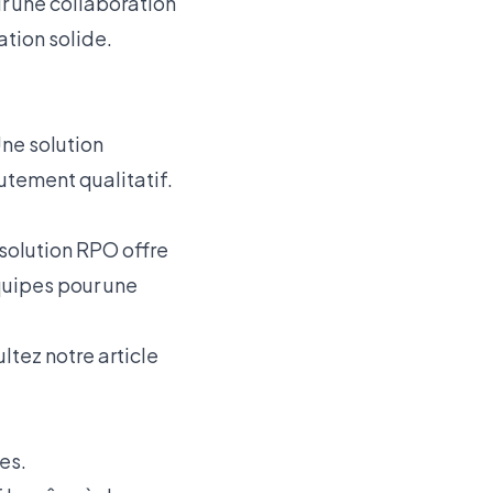
r une collaboration
ation solide.
Une solution
rutement qualitatif.
 solution RPO offre
quipes pour une
ltez notre article
es.