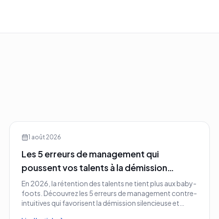
1 août 2026
Les 5 erreurs de management qui
poussent vos talents à la démission
silencieuse en 2026
En 2026, la rétention des talents ne tient plus aux baby-
foots. Découvrez les 5 erreurs de management contre-
intuitives qui favorisent la démission silencieuse et
comment les corriger avant qu'il ne soit trop tard.