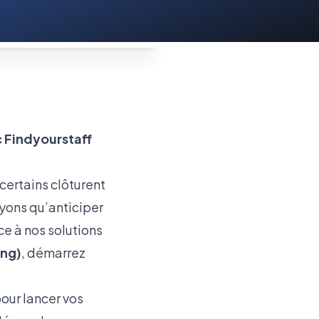
 Findyourstaff
certains clôturent
oyons qu’anticiper
e à nos solutions
ing)
, démarrez
our lancer vos