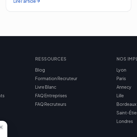
Lire l'article
RESSOURCES
NOS IMP
Blog
Lyon
Formation Recruteur
Paris
Livre Blanc
Annecy
nts
FAQ Entreprises
Lille
FAQ Recruteurs
Bordeaux
Saint-Éti
Londres