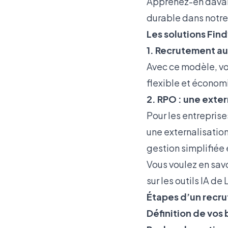
Apprenez-en davan
durable dans notre
Les solutions Find
1. Recrutement a
Avec ce modèle, vo
flexible et économi
2. RPO : une exte
Pour les entreprise
une externalisatio
gestion simplifiée 
Vous voulez en savo
sur les outils IA de
Étapes d’un recru
Définition de vos 