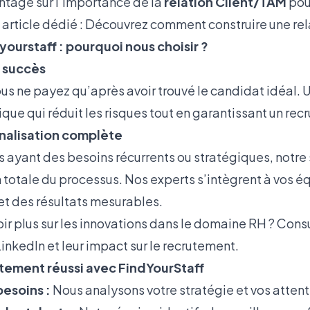
tage sur l’importance de la
relation Client/TAM
pou
 article dédié : Découvrez comment construire une rel
yourstaff : pourquoi nous choisir ?
u succès
us ne payez qu’après avoir trouvé le candidat idéal. 
que qui réduit les risques tout en garantissant un rec
rnalisation complète
s ayant des besoins récurrents ou stratégiques, notre
n totale du processus. Nos experts s’intègrent à vos é
et des résultats mesurables.
ir plus sur les innovations dans le domaine RH ? Consu
 LinkedIn et leur impact sur le recrutement.
tement réussi avec FindYourStaff
besoins :
Nous analysons votre stratégie et vos attent