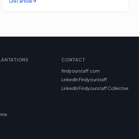
Lire l'article
LANTATIONS
CONTACT
findyourstaff.com
LinkedIn Findyourstaff
LinkedIn Findyourstaff Collective
enne