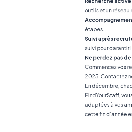
Recherche active 
outils et un réseau 
Accompagnement
étapes.
Suivi après recru
suivi pour garantir 
Ne perdez pas de 
Commencez vos rec
2025. Contactez no
En décembre, chaq
FindYourStaff, vous
adaptées à vos amb
cette fin d’année e