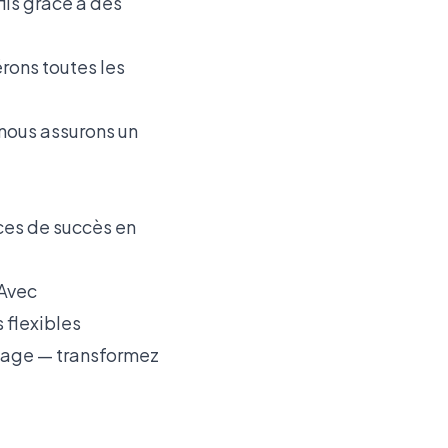
ils grâce à des
érons toutes les
 nous assurons un
es de succès en
 Avec
 flexibles
ntage — transformez