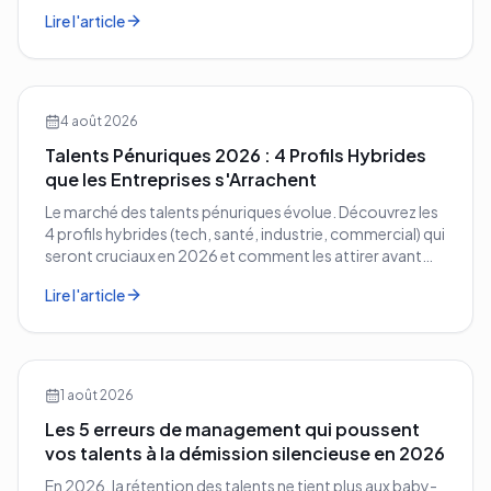
démographique en avantage compétitif pour votre
Lire l'article
entreprise.
4 août 2026
Talents Pénuriques 2026 : 4 Profils Hybrides
que les Entreprises s'Arrachent
Le marché des talents pénuriques évolue. Découvrez les
4 profils hybrides (tech, santé, industrie, commercial) qui
seront cruciaux en 2026 et comment les attirer avant
vos concurrents.
Lire l'article
1 août 2026
Les 5 erreurs de management qui poussent
vos talents à la démission silencieuse en 2026
En 2026, la rétention des talents ne tient plus aux baby-