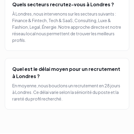
Quels secteurs recrutez-vous à
Londres
?
À
Londres
, nous intervenons sur les secteurs suivants :
Finance & Fintech, Tech & SaaS, Consulting, Luxe &
Fashion, Legal, Énergie
. Notre approche directe et notre
réseau local nous permettent de trouver les meilleurs
profils.
Quel est le délai moyen pour un recrutement
à
Londres
?
En moyenne, nous bouclons un recrutement en
28 jours
à
Londres
. Ce délai varie selon la séniorité du poste et la
rareté du profil recherché.