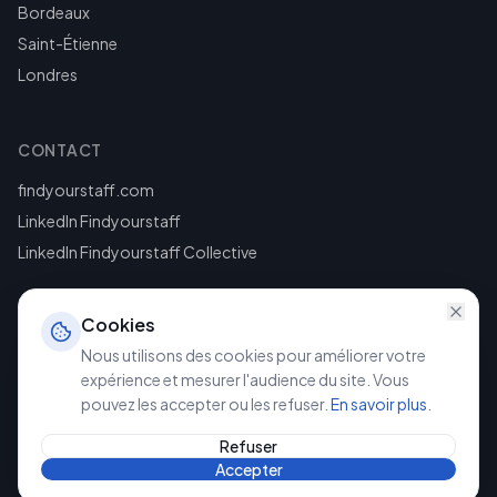
Bordeaux
Saint-Étienne
Londres
CONTACT
findyourstaff.com
LinkedIn Findyourstaff
LinkedIn Findyourstaff Collective
Cookies
Nous utilisons des cookies pour améliorer votre
expérience et mesurer l'audience du site. Vous
pouvez les accepter ou les refuser.
En savoir plus
.
©
2026
Findyourstaff. Tous droits réservés.
Mentions légales
Politique de confidentialité
Refuser
Accepter