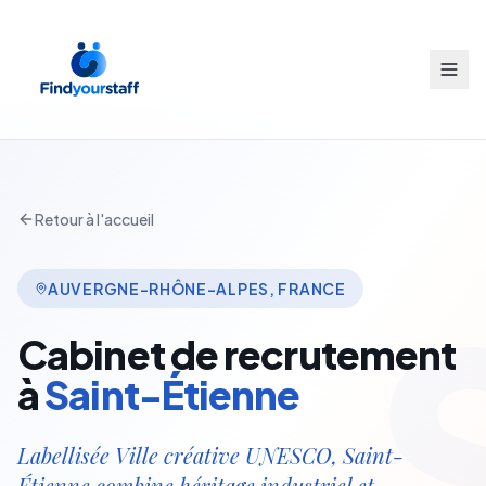
Retour à l'accueil
AUVERGNE-RHÔNE-ALPES
,
FRANCE
Cabinet de recrutement
à
Saint-Étienne
Labellisée Ville créative UNESCO, Saint-
Étienne combine héritage industriel et