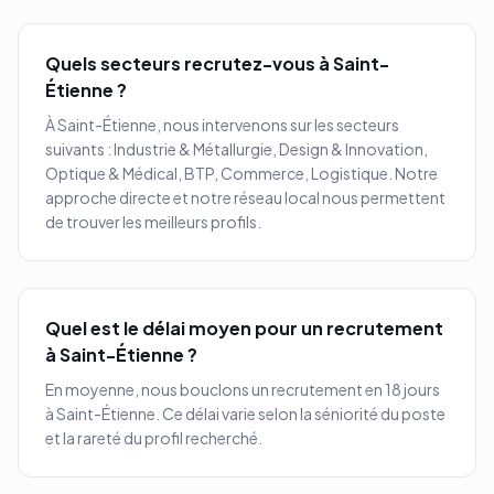
Quels secteurs recrutez-vous à
Saint-
Étienne
?
À
Saint-Étienne
, nous intervenons sur les secteurs
suivants :
Industrie & Métallurgie, Design & Innovation,
Optique & Médical, BTP, Commerce, Logistique
. Notre
approche directe et notre réseau local nous permettent
de trouver les meilleurs profils.
Quel est le délai moyen pour un recrutement
à
Saint-Étienne
?
En moyenne, nous bouclons un recrutement en
18 jours
à
Saint-Étienne
. Ce délai varie selon la séniorité du poste
et la rareté du profil recherché.