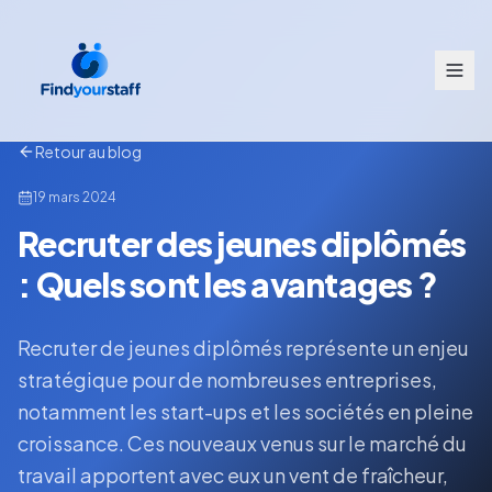
Retour au blog
19 mars 2024
Recruter des jeunes diplômés
: Quels sont les avantages ?
Recruter de jeunes diplômés représente un enjeu
stratégique pour de nombreuses entreprises,
notamment les start-ups et les sociétés en pleine
croissance. Ces nouveaux venus sur le marché du
travail apportent avec eux un vent de fraîcheur,