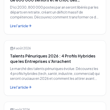
compétences
D'ici 2030, 800 000 postes par an seront libérés par les
départs en retraite, créant un déficit massif de
compétences. Découvrez comment transformer ce défi
démographique en avantage compétitif pour votre
Lire l'article
entreprise.
4 août 2026
Talents Pénuriques 2026 : 4 Profils Hybrides
que les Entreprises s'Arrachent
Le marché des talents pénuriques évolue. Découvrez les
4 profils hybrides (tech, santé, industrie, commercial) qui
seront cruciaux en 2026 et comment les attirer avant
vos concurrents.
Lire l'article
1 août 2026