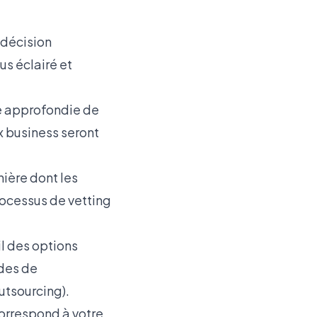
 décision
lus éclairé et
e approfondie de
x business seront
ière dont les
rocessus de vetting
l des options
odes de
utsourcing).
correspond à votre