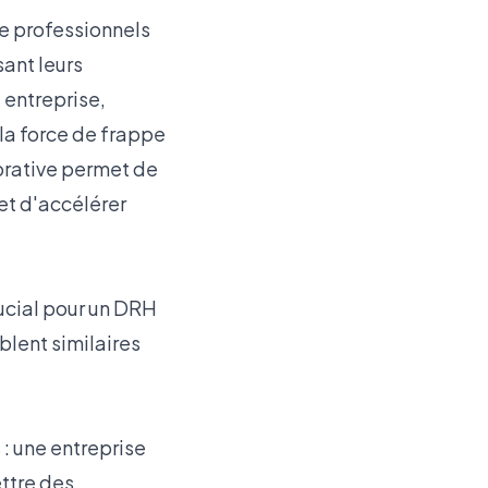
e professionnels
sant leurs
 entreprise,
 la force de frappe
orative permet de
et d'accélérer
rucial pour un DRH
lent similaires
 une entreprise
ettre des