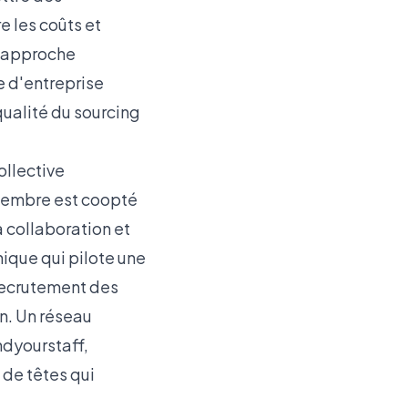
 les coûts et
e approche
re d'entreprise
 qualité du sourcing
ollective
membre est coopté
a collaboration et
nique qui pilote une
 recrutement des
un. Un réseau
ndyourstaff
,
de têtes qui