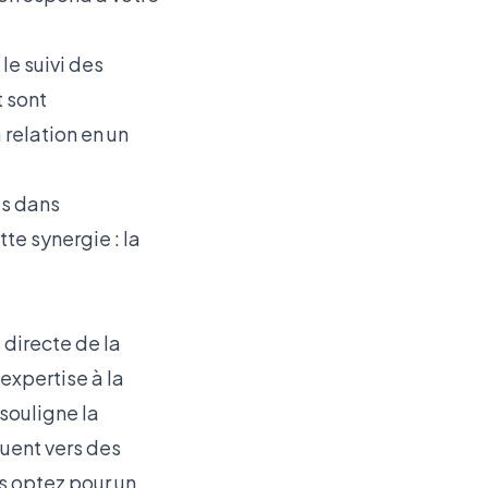
e suivi des
t sont
 relation en un
is dans
te synergie : la
directe de la
'expertise à la
souligne la
luent vers des
us optez pour un