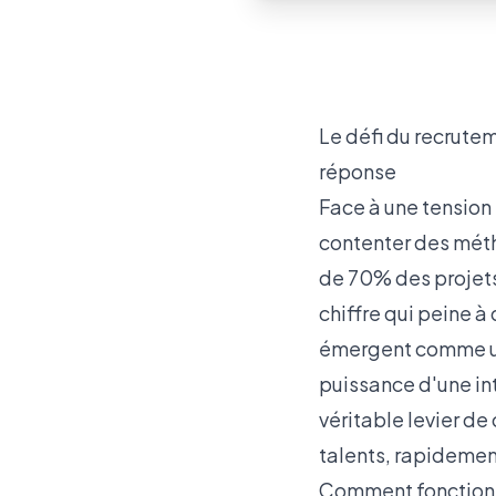
Le défi du recrute
réponse
Face à une tension 
contenter des méth
de 70% des projets
chiffre qui peine à
émergent comme une
puissance d'une int
véritable levier de
talents, rapidemen
Comment fonctionn