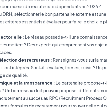
 bon réseau de recruteurs indépendants en 2026 ?
u DRH, sélectionner le bon partenaire externe est une
es critères essentiels à évaluer pour faire le choix le p
ectorielle :
Le réseau possède-t-il une connaissanc
e ses métiers ? Des experts qui comprennent vos enjeu
icaces.
élection des recruteurs :
Renseignez-vous sur la man
ont intégrés. Sont-ils évalués, formés, suivis ? Un p
ge de qualité.
ique et la transparence :
Le partenaire propose-t-i
s ? Un bon réseau doit pouvoir proposer différents m
recrutement au succès au RPO (Recruitment Process O
entes formules de recrutement
pour trouver celle qui 