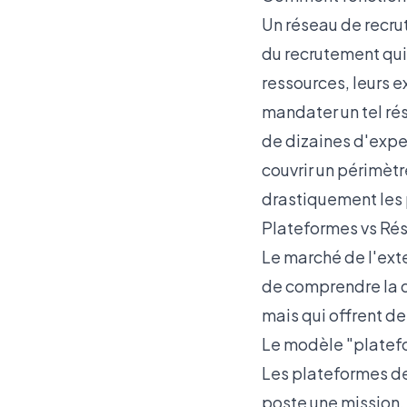
Un réseau de recru
du recrutement qui 
ressources, leurs e
mandater un tel rés
de dizaines d'expe
couvrir un périmètr
drastiquement les
Plateformes vs Rés
Le marché de l'exte
de comprendre la d
mais qui offrent des
Le modèle "platefo
Les plateformes d
poste une mission,