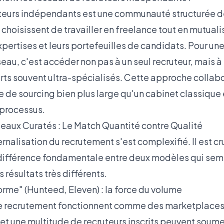
teurs indépendants est une communauté structurée d
choisissent de travailler en freelance tout en mutuali
xpertises et leurs portefeuilles de candidats. Pour une
eau, c'est accéder non pas à un seul recruteur, mais à
rts souvent ultra-spécialisés. Cette approche collab
e de sourcing bien plus large qu'un cabinet classique 
 processus.
eaux Curatés : Le Match Quantité contre Qualité
rnalisation du recrutement s'est complexifié. Il est c
ifférence fondamentale entre deux modèles qui semb
 résultats très différents.
rme" (Hunteed, Eleven) : la force du volume
e recrutement fonctionnent comme des marketplaces :
 et une multitude de recruteurs inscrits peuvent soum