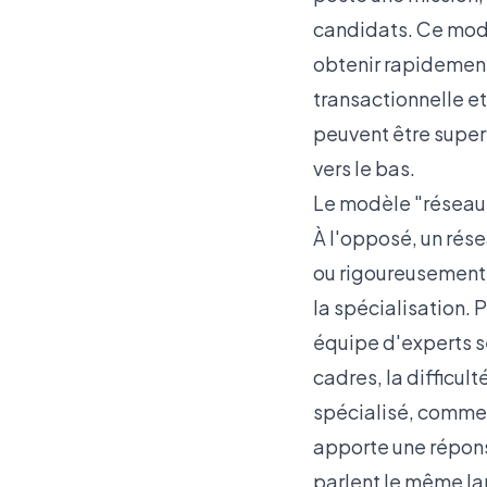
candidats. Ce modè
obtenir rapidement
transactionnelle et
peuvent être superf
vers le bas.
Le modèle "réseau c
À l'opposé, un ré
ou rigoureusement s
la spécialisation. 
équipe d'experts se
cadres
, la difficu
spécialisé, comme
apporte une répons
parlent le même la