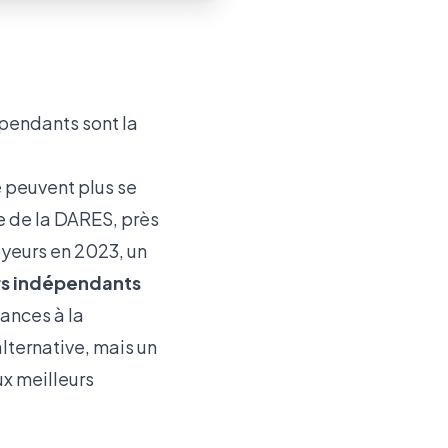
épendants sont la
e peuvent plus se
e de la DARES, près
oyeurs en 2023, un
rs indépendants
ances à la
alternative, mais un
ux meilleurs