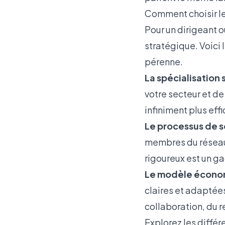
Comment choisir le
Pour un dirigeant o
stratégique. Voici l
pérenne.
La spécialisation s
votre secteur et d
infiniment plus eff
Le processus de s
membres du réseau s
rigoureux est un ga
Le modèle économ
claires et adaptée
collaboration, du 
Explorez les
différ