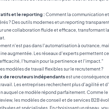
atifs et le reporting :
Comment la communication et l
érés ? Des outils modernes et un reporting transparen
 une collaboration fluide et efficace, transformant la
at.
tement n'est pas dans l'automatisation à outrance, ma
aine augmentée. Les réseaux d'experts permettent cet
efficacité, l'humain pour la pertinence et l'impact."
es modèles de travail flexibles sur le recrutement ?
x de recruteurs indépendants
est une conséquence 
ravail. Les entreprises recherchent plus d'agilité et d
n auquel ce modèle répond parfaitement. Comme le 
Review
, les modèles de conseil et de services B2B évo
tribuées et spécialisées. En choisissant un réseau, vo