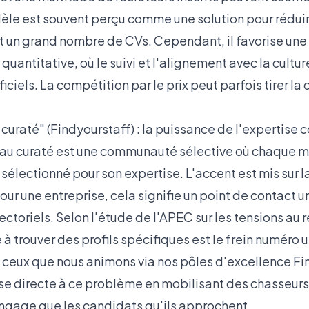
le est souvent perçu comme une solution pour réduire
 un grand nombre de CVs. Cependant, il favorise un
 quantitative, où le suivi et l'alignement avec la cultu
iciels. La compétition par le prix peut parfois tirer la
uraté" (Findyourstaff) : la puissance de l'expertise c
seau curaté est une communauté sélective où chaque 
électionné pour son expertise. L'accent est mis sur l
Pour une entreprise, cela signifie un point de contact u
ctoriels. Selon l'
étude de l'APEC sur les tensions au
lté à trouver des profils spécifiques est le frein numéro 
 ceux que nous animons via nos
pôles d'excellence Fi
e directe à ce problème en mobilisant des chasseurs 
ngage que les candidats qu'ils approchent.