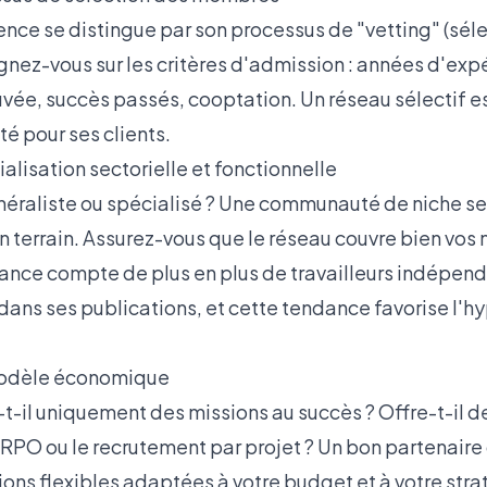
nce se distingue par son processus de "vetting" (séle
gnez-vous sur les critères d'admission : années d'exp
uvée, succès passés, cooptation. Un réseau sélectif e
ité pour ses clients.
ialisation sectorielle et fonctionnelle
énéraliste ou spécialisé ? Une communauté de niche se
n terrain. Assurez-vous que le réseau couvre bien vos 
rance compte de plus en plus de travailleurs indépen
ans ses publications
, et cette tendance favorise l'h
modèle économique
t-il uniquement des missions au succès ? Offre-t-il 
RPO ou le recrutement par projet ? Un bon partenaire 
ions flexibles adaptées à votre budget
et à votre str