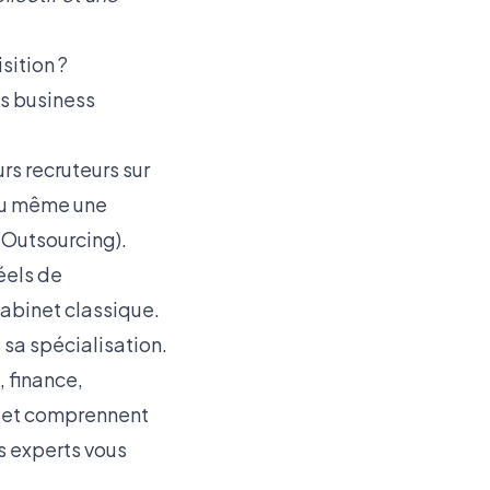
sition ?
es business
rs recruteurs sur
 ou même une
 Outsourcing)
.
éels de
cabinet classique.
 sa spécialisation.
 finance,
és et comprennent
s experts
vous