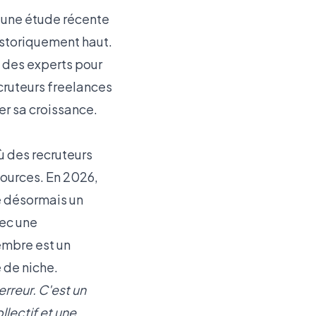
 une
étude récente
historiquement haut.
 des experts pour
ruteurs freelances
er sa croissance.
 des recruteurs
sources. En 2026,
e désormais un
vec une
mbre est un
 de niche.
erreur. C'est un
llectif et une