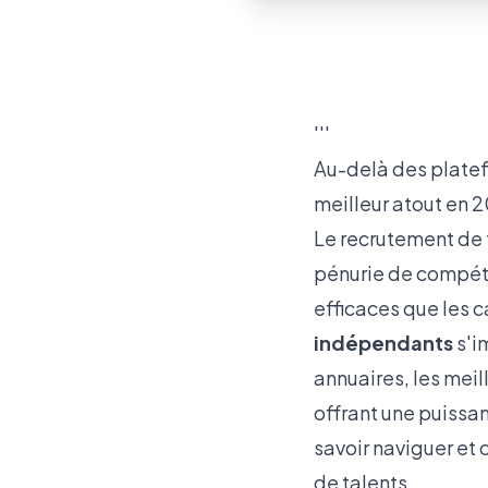
'''
Au-delà des platef
meilleur atout en 
Le recrutement de t
pénurie de compéten
efficaces que les c
indépendants
s'i
annuaires, les mei
offrant une puissa
savoir naviguer et 
de talents.