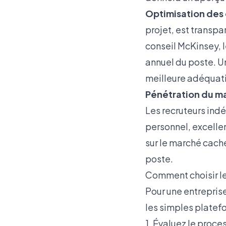
Optimisation des 
projet, est transpa
conseil McKinsey, 
annuel du poste. U
meilleure adéquati
Pénétration du m
Les recruteurs indé
personnel, excelle
sur le marché cach
poste.
Comment choisir le
Pour une entreprise
les simples platefo
1. Évaluez le proc