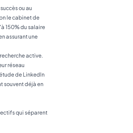
succès ou au
on le cabinet de
'à 150% du salaire
 en assurant une
recherche active.
leur réseau
e étude de
LinkedIn
nt souvent déjà en
jectifs qui séparent