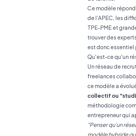
Ce modèle répond d
de l’APEC
, les dif
TPE-PME et grandes
trouver des exper
est donc essentiel
Qu'est-ce qu'un ré
Un réseau de recru
freelances collabo
ce modèle a évolué
collectif ou "stu
méthodologie comm
entrepreneur qui ap
"Penser qu'un résea
modèle hybride qui 