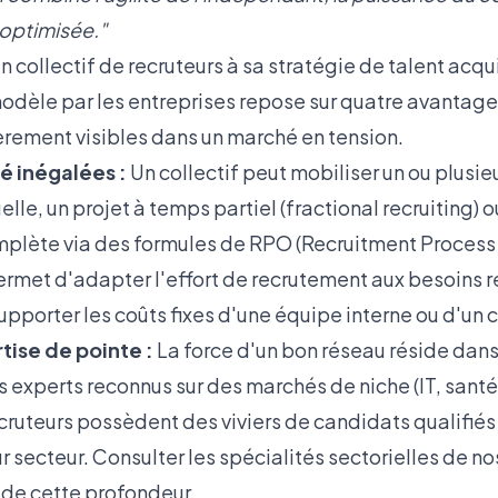
 optimisée."
n collectif de recruteurs à sa stratégie de talent acqui
odèle par les entreprises repose sur quatre avantag
ièrement visibles dans un marché en tension.
ité inégalées :
Un collectif peut mobiliser un ou plusieu
lle, un projet à temps partiel (fractional recruiting)
mplète via des
formules de RPO (Recruitment Process
rmet d'adapter l'effort de recrutement aux besoins r
supporter les coûts fixes d'une équipe interne ou d'un 
tise de pointe :
La force d'un bon réseau réside dans
 experts reconnus sur des marchés de niche (IT, santé,
recruteurs possèdent des viviers de candidats qualifi
ur secteur. Consulter les
spécialités sectorielles de no
de cette profondeur.