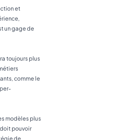
ction et
érience,
st un gage de
ra toujours plus
métiers
dants, comme le
yper-
des modèles plus
doit pouvoir
atégie de