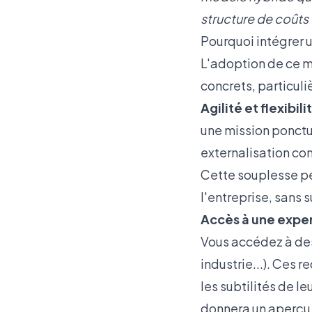
structure de coûts
Pourquoi intégrer u
L'adoption de ce m
concrets, particul
Agilité et flexibil
une mission ponctue
externalisation co
Cette souplesse pe
l'entreprise, sans 
Accès à une exper
Vous accédez à des
industrie...). Ces 
les subtilités de le
donnera un aperçu 