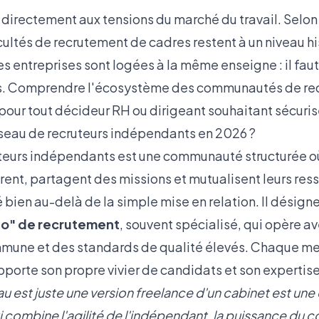
irectement aux tensions du marché du travail. Selon
ficultés de recrutement de cadres restent à un niveau 
 entreprises sont logées à la même enseigne : il faut
ts. Comprendre l'écosystème des communautés de rec
 pour tout
décideur RH ou dirigeant
souhaitant sécuris
seau de recruteurs indépendants en 2026 ?
teurs indépendants est une communauté structurée où
rent, partagent des missions et mutualisent leurs res
 bien au-delà de la simple mise en relation. Il désign
dio" de recrutement
, souvent spécialisé, qui opère a
une et des standards de qualité élevés. Chaque me
porte son propre vivier de candidats et son expertise
u est juste une version freelance d'un cabinet est une 
combine l'agilité de l'indépendant, la puissance du co