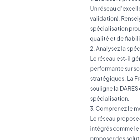
Un réseau d'excelle
validation). Rensei
spécialisation pro
qualité et de fiabil
2. Analysez la spéc
Le réseau est-il g
performante sur so
stratégiques. La F
souligne la
DARES d
spécialisation.
3. Comprenez le 
Le réseau propose-
intégrés comme le 
proposer des
solut