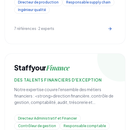
Directeur de production
Responsable supply chain
identifions les talents qui font avancer vos projets
Ingénieur qualité
industriels.
7
références ·
2
experts
Finance
Staffyour
DES TALENTS FINANCIERS D'EXCEPTION
Notre expertise couvre l'ensemble des métiers
financiers : <strong>direction financière, contrôle de
gestion, comptabilité, audit, trésorerie et
conformité</strong>. Nous recrutons des profils
capables de piloter la performance financière de
Directeur Administratif et Financier
votre organisation.
Contrôleur de gestion
Responsable comptable