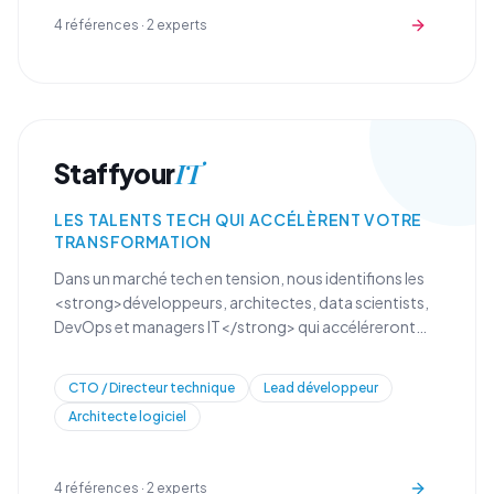
4
références ·
2
experts
IT
Staffyour
LES TALENTS TECH QUI ACCÉLÈRENT VOTRE
TRANSFORMATION
Dans un marché tech en tension, nous identifions les
<strong>développeurs, architectes, data scientists,
DevOps et managers IT</strong> qui accéléreront
votre transformation digitale et renforceront vos
équipes techniques.
CTO / Directeur technique
Lead développeur
Architecte logiciel
4
références ·
2
experts