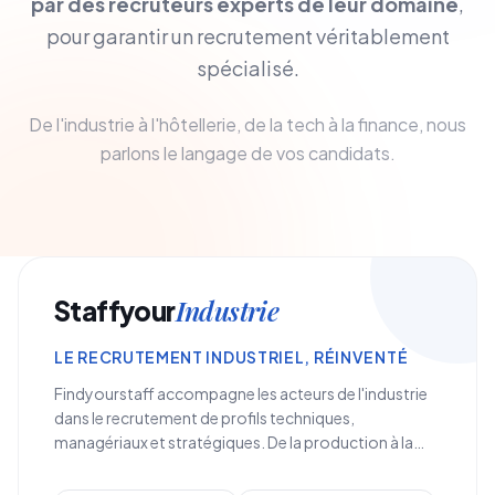
par des recruteurs experts de leur domaine
,
pour garantir un recrutement véritablement
spécialisé.
De l'industrie à l'hôtellerie, de la tech à la finance, nous
parlons le langage de vos candidats.
Industrie
Staffyour
LE RECRUTEMENT INDUSTRIEL, RÉINVENTÉ
Findyourstaff accompagne les acteurs de l'industrie
dans le recrutement de profils techniques,
managériaux et stratégiques. De la production à la
<strong>supply chain</strong>, en passant par la
<strong>R&D et la maintenance</strong>, nous