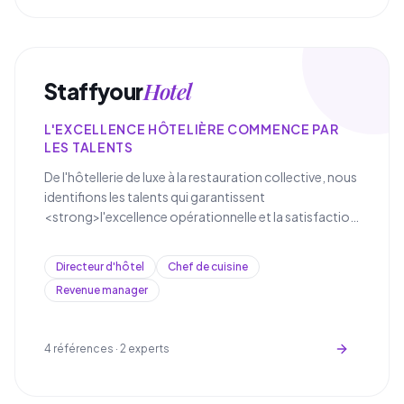
Hotel
Staffyour
L'EXCELLENCE HÔTELIÈRE COMMENCE PAR
LES TALENTS
De l'hôtellerie de luxe à la restauration collective, nous
identifions les talents qui garantissent
<strong>l'excellence opérationnelle et la satisfaction
client dans le secteur de l'hospitalité</strong>.
Directeur d'hôtel
Chef de cuisine
Revenue manager
4
références ·
2
experts