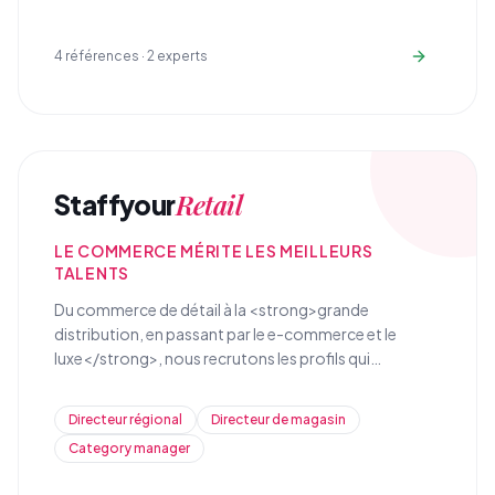
4
références ·
2
experts
Retail
Staffyour
LE COMMERCE MÉRITE LES MEILLEURS
TALENTS
Du commerce de détail à la <strong>grande
distribution, en passant par le e-commerce et le
luxe</strong>, nous recrutons les profils qui
transforment l'expérience client et optimisent la
performance commerciale de vos réseaux de vente.
Directeur régional
Directeur de magasin
Category manager