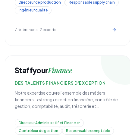
Directeur de production
Responsable supply chain
identifions les talents qui font avancer vos projets
Ingénieur qualité
industriels.
7
références ·
2
experts
Finance
Staffyour
DES TALENTS FINANCIERS D'EXCEPTION
Notre expertise couvre l'ensemble des métiers
financiers : <strong>direction financière, contrôle de
gestion, comptabilité, audit, trésorerie et
conformité</strong>. Nous recrutons des profils
capables de piloter la performance financière de
Directeur Administratif et Financier
votre organisation.
Contrôleur de gestion
Responsable comptable