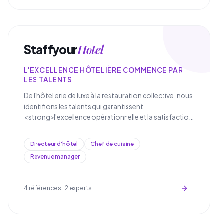
Hotel
Staffyour
L'EXCELLENCE HÔTELIÈRE COMMENCE PAR
LES TALENTS
De l'hôtellerie de luxe à la restauration collective, nous
identifions les talents qui garantissent
<strong>l'excellence opérationnelle et la satisfaction
client dans le secteur de l'hospitalité</strong>.
Directeur d'hôtel
Chef de cuisine
Revenue manager
4
références ·
2
experts