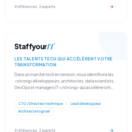
4
références ·
2
experts
IT
Staffyour
LES TALENTS TECH QUI ACCÉLÈRENT VOTRE
TRANSFORMATION
Dans un marché tech en tension, nous identifions les
<strong>développeurs, architectes, data scientists,
DevOps et managers IT</strong> qui accéléreront
votre transformation digitale et renforceront vos
équipes techniques.
CTO / Directeur technique
Lead développeur
Architecte logiciel
4
références ·
2
experts