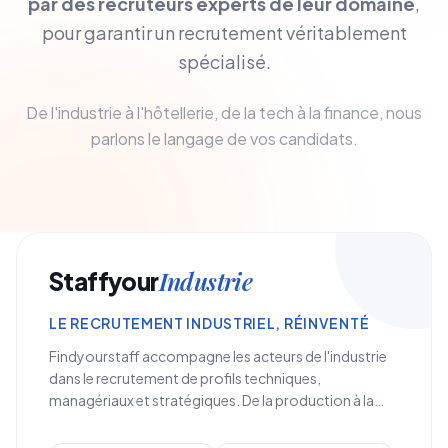
par des recruteurs experts de leur domaine
,
pour garantir un recrutement véritablement
spécialisé.
De l'industrie à l'hôtellerie, de la tech à la finance, nous
parlons le langage de vos candidats.
Industrie
Staffyour
LE RECRUTEMENT INDUSTRIEL, RÉINVENTÉ
Findyourstaff accompagne les acteurs de l'industrie
dans le recrutement de profils techniques,
managériaux et stratégiques. De la production à la
<strong>supply chain</strong>, en passant par la
<strong>R&D et la maintenance</strong>, nous