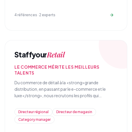
4
références ·
2
experts
Retail
Staffyour
LE COMMERCE MÉRITE LES MEILLEURS
TALENTS
Du commerce de détail à la <strong>grande
distribution, en passant par le e-commerce et le
luxe</strong>, nous recrutons les profils qui
transforment l'expérience client et optimisent la
performance commerciale de vos réseaux de vente.
Directeur régional
Directeur de magasin
Category manager