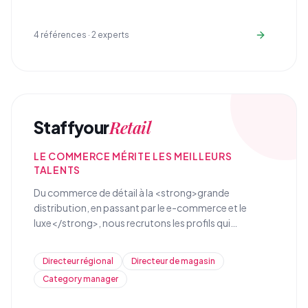
4
références ·
2
experts
Retail
Staffyour
LE COMMERCE MÉRITE LES MEILLEURS
TALENTS
Du commerce de détail à la <strong>grande
distribution, en passant par le e-commerce et le
luxe</strong>, nous recrutons les profils qui
transforment l'expérience client et optimisent la
performance commerciale de vos réseaux de vente.
Directeur régional
Directeur de magasin
Category manager