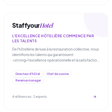
Hotel
Staffyour
L'EXCELLENCE HÔTELIÈRE COMMENCE PAR
LES TALENTS
De l'hôtellerie de luxe à la restauration collective, nous
identifions les talents qui garantissent
<strong>l'excellence opérationnelle et la satisfaction
client dans le secteur de l'hospitalité</strong>.
Directeur d'hôtel
Chef de cuisine
Revenue manager
4
références ·
2
experts