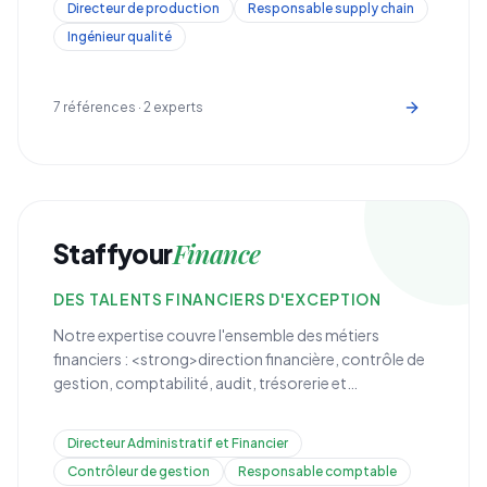
Directeur de production
Responsable supply chain
identifions les talents qui font avancer vos projets
Ingénieur qualité
industriels.
7
références ·
2
experts
Finance
Staffyour
DES TALENTS FINANCIERS D'EXCEPTION
Notre expertise couvre l'ensemble des métiers
financiers : <strong>direction financière, contrôle de
gestion, comptabilité, audit, trésorerie et
conformité</strong>. Nous recrutons des profils
capables de piloter la performance financière de
Directeur Administratif et Financier
votre organisation.
Contrôleur de gestion
Responsable comptable