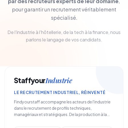
par des recruteurs experts de leur domaine
,
pour garantir un recrutement véritablement
spécialisé.
De l'industrie à l'hôtellerie, de la tech à la finance, nous
parlons le langage de vos candidats.
Industrie
Staffyour
LE RECRUTEMENT INDUSTRIEL, RÉINVENTÉ
Findyourstaff accompagne les acteurs de l'industrie
dans le recrutement de profils techniques,
managériaux et stratégiques. De la production à la
<strong>supply chain</strong>, en passant par la
<strong>R&D et la maintenance</strong>, nous