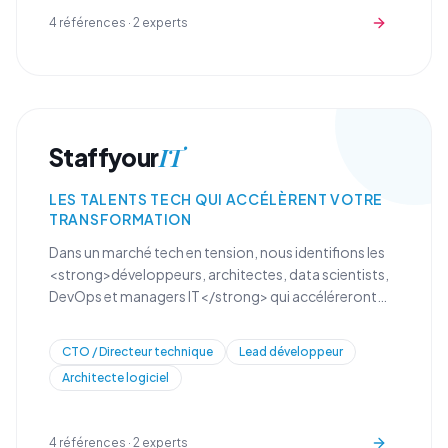
4
références ·
2
experts
IT
Staffyour
LES TALENTS TECH QUI ACCÉLÈRENT VOTRE
TRANSFORMATION
Dans un marché tech en tension, nous identifions les
<strong>développeurs, architectes, data scientists,
DevOps et managers IT</strong> qui accéléreront
votre transformation digitale et renforceront vos
équipes techniques.
CTO / Directeur technique
Lead développeur
Architecte logiciel
4
références ·
2
experts