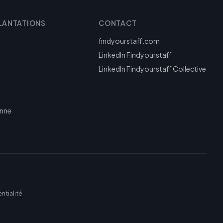
LANTATIONS
CONTACT
findyourstaff.com
LinkedIn Findyourstaff
LinkedIn Findyourstaff Collective
enne
ntialité