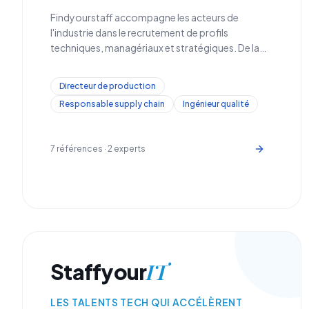
Findyourstaff accompagne les acteurs de
l'industrie dans le recrutement de profils
techniques, managériaux et stratégiques. De la
production à la <strong>supply chain</strong>,
en passant par la <strong>R&D et la
Directeur de production
maintenance</strong>, nous identifions les
Responsable supply chain
Ingénieur qualité
talents qui font avancer vos projets industriels.
7
références ·
2
experts
IT
Staffyour
LES TALENTS TECH QUI ACCÉLÈRENT