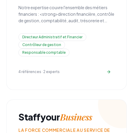
Notre expertise couvre l'ensemble des métiers
financiers : <strong>direction financière, contrôle
de gestion, comptabilité, audit, trésorerie et
conformité</strong>. Nous recrutons des profils
capables de piloter la performance financière de
Directeur Administratif et Financier
votre organisation.
Contrôleur de gestion
Responsable comptable
4
références ·
2
experts
Business
Staffyour
LA FORCE COMMERCIALE AU SERVICE DE