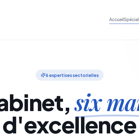
Accueil
Spécial
6 expertises sectorielles
six ma
abinet,
d'excellence