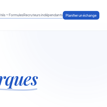
ités
Formules
Recruteurs indépendants
Planifier un échange
rques