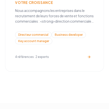
VOTRE CROISSANCE
Nous accompagnons les entreprises dans le
recrutement de leurs forces de vente et fonctions
commerciales : <strong>direction commerciale,
business development, key account
management, et développement de
Directeur commercial
Business developer
réseau</strong>.
Key account manager
4
références ·
2
experts