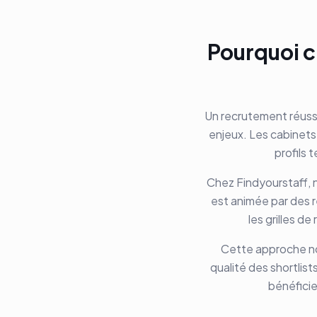
Pourquoi c
Un recrutement réussi
enjeux. Les cabinets
profils 
Chez Findyourstaff, n
est animée par des re
les grilles d
Cette approche nou
qualité des shortlis
bénéficie