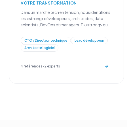
VOTRE TRANSFORMATION
Dans un marché tech en tension, nous identifions
les <strong>développeurs, architectes, data
scientists, DevOps et managers IT</strong> qui
accéléreront votre transformation digitale et
renforceront vos équipes techniques.
CTO / Directeur technique
Lead développeur
Architecte logiciel
4
références ·
2
experts