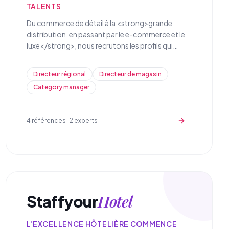
TALENTS
Du commerce de détail à la <strong>grande
distribution, en passant par le e-commerce et le
luxe</strong>, nous recrutons les profils qui
transforment l'expérience client et optimisent la
performance commerciale de vos réseaux de
Directeur régional
Directeur de magasin
vente.
Category manager
4
références ·
2
experts
Hotel
Staffyour
L'EXCELLENCE HÔTELIÈRE COMMENCE