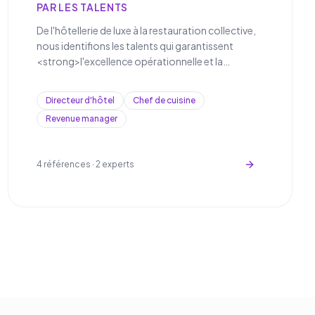
PAR LES TALENTS
De l'hôtellerie de luxe à la restauration collective,
nous identifions les talents qui garantissent
<strong>l'excellence opérationnelle et la
satisfaction client dans le secteur de
l'hospitalité</strong>.
Directeur d'hôtel
Chef de cuisine
Revenue manager
4
références ·
2
experts