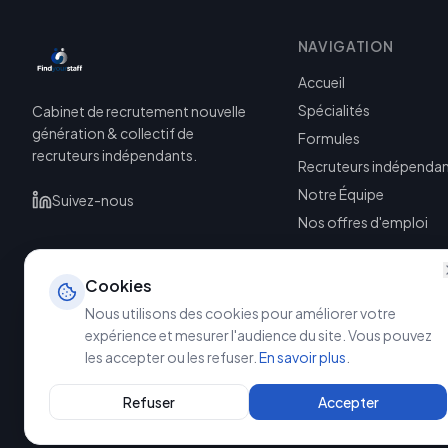
NAVIGATION
Accueil
Spécialités
Cabinet de recrutement nouvelle
génération & collectif de
Formules
recruteurs indépendants.
Recruteurs indépenda
Notre Équipe
Suivez-nous
Nos offres d'emploi
Cookies
Nous utilisons des cookies pour améliorer votre
expérience et mesurer l'audience du site. Vous pouvez
les accepter ou les refuser.
En savoir plus
.
©
2026
Refuser
Accepter