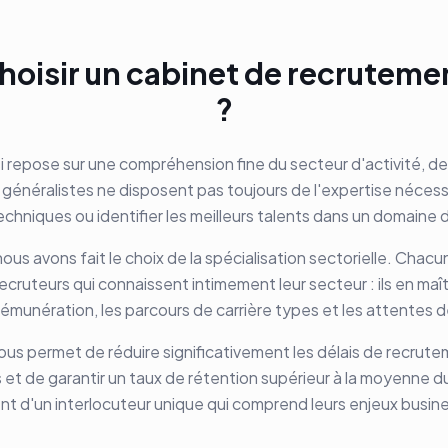
hoisir un cabinet de recruteme
?
 repose sur une compréhension fine du secteur d'activité, de
 généralistes ne disposent pas toujours de l'expertise nécess
techniques ou identifier les meilleurs talents dans un domaine 
ous avons fait le choix de la spécialisation sectorielle. Chac
cruteurs qui connaissent intimement leur secteur : ils en maît
e rémunération, les parcours de carrière types et les attentes 
s permet de réduire significativement les délais de recrutem
ts et de garantir un taux de rétention supérieur à la moyenne d
nt d'un interlocuteur unique qui comprend leurs enjeux busin