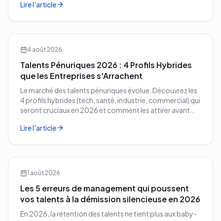
Lire l'article
entreprise.
4 août 2026
Talents Pénuriques 2026 : 4 Profils Hybrides
que les Entreprises s'Arrachent
Le marché des talents pénuriques évolue. Découvrez les
4 profils hybrides (tech, santé, industrie, commercial) qui
seront cruciaux en 2026 et comment les attirer avant
vos concurrents.
Lire l'article
1 août 2026
Les 5 erreurs de management qui poussent
vos talents à la démission silencieuse en 2026
En 2026, la rétention des talents ne tient plus aux baby-