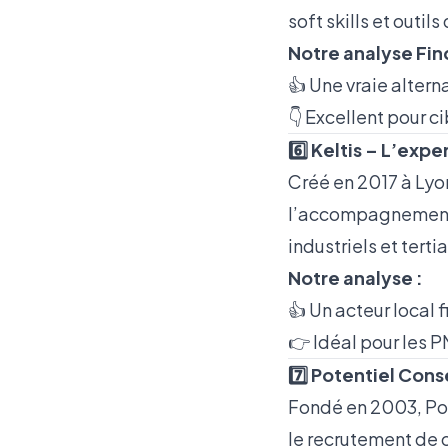
soft skills et outils
Notre analyse Fin
👍 Une vraie altern
👇 Excellent pour 
6️⃣ Keltis – L’expe
Créé en 2017 à Lyon
l’accompagnement p
industriels et tertia
Notre analyse :
👍 Un acteur local f
👉 Idéal pour les 
7️⃣ Potentiel Cons
Fondé en 2003, Pot
le recrutement de 