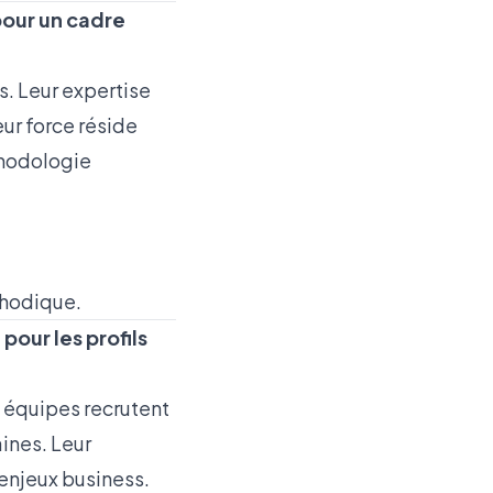
pour un cadre
. Leur expertise
ur force réside
thodologie
thodique.
pour les profils
s équipes recrutent
ines. Leur
enjeux business.