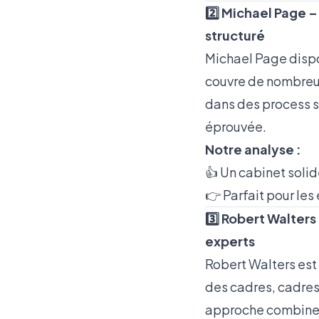
2️⃣ Michael Page 
structuré
Michael Page dispo
couvre de nombreux
dans des process s
éprouvée.
Notre analyse :
👍 Un cabinet solid
👉 Parfait pour le
3️⃣ Robert Walters
experts
Robert Walters est 
des cadres, cadres
approche combine d