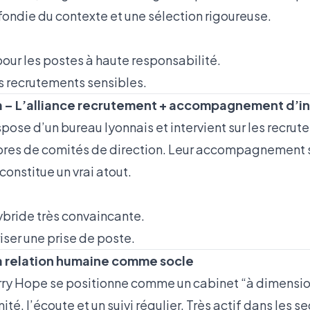
ondie du contexte et une sélection rigoureuse.
pour les postes à haute responsabilité.
es recrutements sensibles.
m – L’alliance recrutement + accompagnement d’i
pose d’un bureau lyonnais et intervient sur les recru
es de comités de direction. Leur accompagnement su
constitue un vrai atout.
bride très convaincante.
iser une prise de poste.
La relation humaine comme socle
rry Hope se positionne comme un cabinet “à dimensi
ité, l’écoute et un suivi régulier. Très actif dans les s