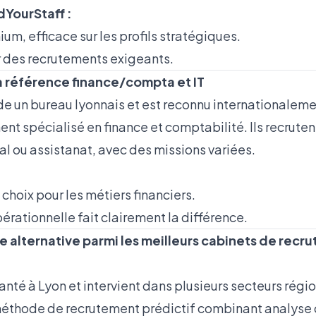
dYourStaff :
um, efficace sur les profils stratégiques.
ur des recrutements exigeants.
La référence finance/compta et IT
e un bureau lyonnais et est reconnu internationale
nt spécialisé en finance et comptabilité. Ils recrute
tal ou assistanat, avec des missions variées.
 choix pour les métiers financiers.
érationnelle fait clairement la différence.
e alternative parmi les meilleurs cabinets de recr
nté à Lyon et intervient dans plusieurs secteurs régi
méthode de recrutement prédictif combinant analys