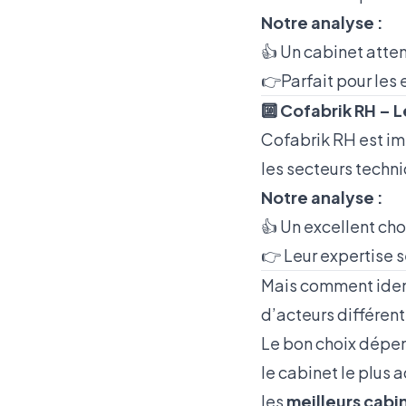
Notre analyse :
👍 Un cabinet atten
👉Parfait pour les 
🔟 Cofabrik RH – L
Cofabrik RH est im
les secteurs techni
Notre analyse :
👍 Un excellent cho
👉 Leur expertise se
Mais comment ident
d’acteurs différent
Le bon choix dépend
le cabinet le plus a
les
meilleurs cabi