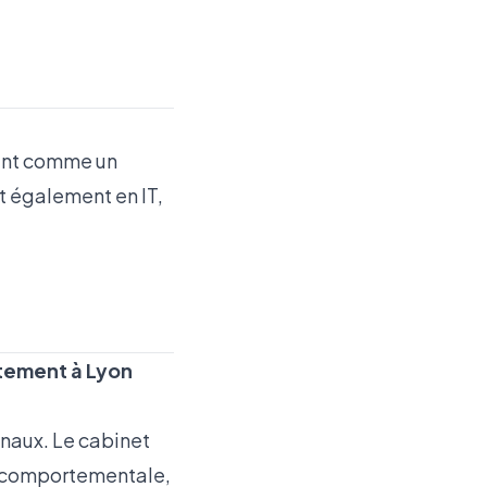
ment comme un
nt également en IT,
utement à Lyon
onaux. Le cabinet
e comportementale,