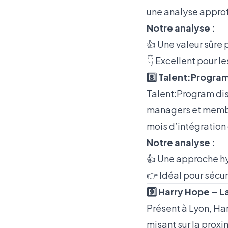
une analyse approf
Notre analyse :
👍 Une valeur sûre 
👇 Excellent pour l
8️⃣ Talent:Progra
Talent:Program dis
managers et membr
mois d’intégration 
Notre analyse :
👍 Une approche hy
👉 Idéal pour sécur
9️⃣ Harry Hope – 
Présent à Lyon, Ha
misant sur la proxim