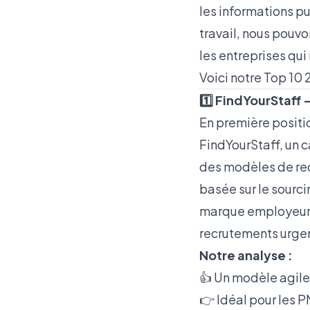
les informations pu
travail, nous pouv
les entreprises qui
Voici notre Top 10
1️⃣ FindYourStaff 
En première positi
FindYourStaff, un 
des modèles de rec
basée sur le sourcin
marque employeur e
recrutements urgen
Notre analyse :
👍 Un modèle agile 
👉 Idéal pour les 