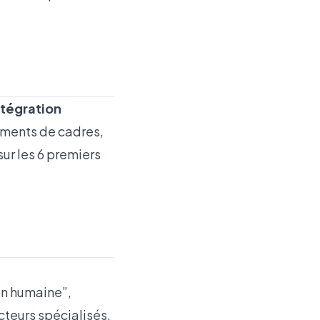
ntégration
tements de cadres,
r les 6 premiers
on humaine”,
ecteurs spécialisés.