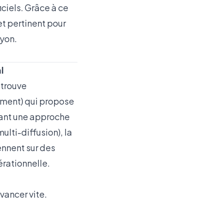
ciels. Grâce à ce
et pertinent pour
Lyon.
l
etrouve
ement) qui propose
vant une approche
multi-diffusion), la
ennent sur des
érationnelle.
vancer vite.