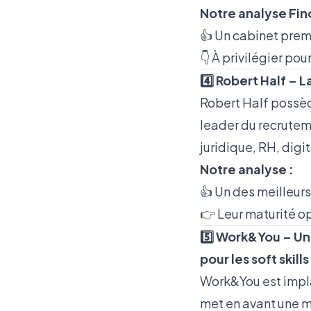
Notre analyse Fin
👍 Un cabinet premi
👇 À privilégier po
4️⃣ Robert Half – 
Robert Half possèd
leader du recruteme
juridique, RH, digi
Notre analyse :
👍 Un des meilleurs
👉 Leur maturité op
5️⃣ Work&You – Un
pour les soft skills
Work&You est impla
met en avant une 