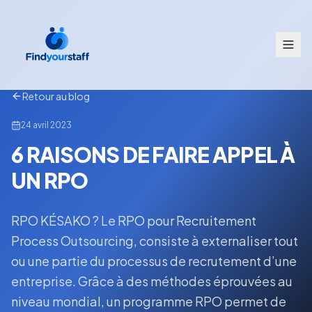
Retour au blog
24 avril 2023
6 RAISONS DE FAIRE APPEL À
UN RPO
RPO KÉSAKO ? Le RPO pour Recruitement
Process Outsourcing, consiste à externaliser tout
ou une partie du processus de recrutement d’une
entreprise. Grâce à des méthodes éprouvées au
niveau mondial, un programme RPO permet de