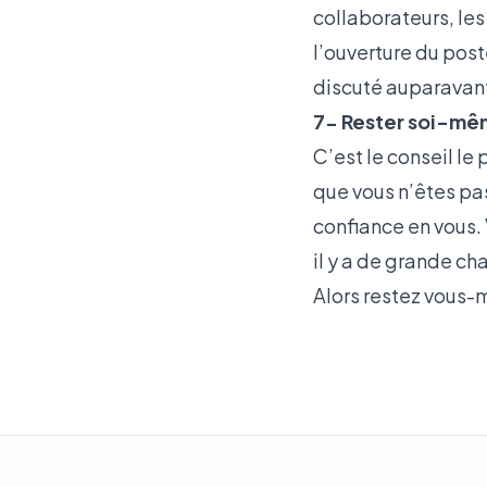
collaborateurs, le
l’ouverture du post
discuté auparavant
7- Rester soi-m
C’est le conseil le
que vous n’êtes pa
confiance en vous. 
il y a de grande ch
Alors restez vous-