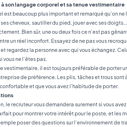
n à son langage corporel et sa tenue vestimentaire
l est beaucoup plus important et remarqué qu’on ne le 
es cheveux, sautiller du pied, jouer avec ses doigts…)
ectement. Bien sûr, une ou deux fois ce n’est pas gêna
ntre un réel inconfort. Essayez de ne pas vous recroque
 et regardez la personne avec qui vous échangez. Cel
i vous ne l’êtes pas.
 vestimentaire, il est toujours préférable de porter u
treprise de préférence. Les plis, tâches et trous sont 
confortable et que vous avez l’habitude de porter.
tions
tien, le recruteur vous demandera surement si vous ave
fait pour montrer votre intérêt pour le poste, et les m
emple poser des questions sur l’environnement de trav