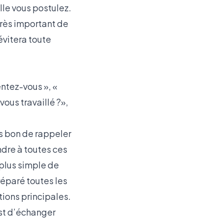
lle vous postulez.
 très important de
évitera toute
ntez-vous », «
ous travaillé ?»,
rs bon de rappeler
dre à toutes ces
 plus simple de
éparé toutes les
tions principales.
est d’échanger