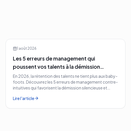
1 août 2026
Les 5 erreurs de management qui
poussent vos talents à la démission
silencieuse en 2026
En 2026, la rétention des talents ne tient plus aux baby-
foots. Découvrez les 5 erreurs de management contre-
intuitives qui favorisent la démission silencieuse et
comment les corriger avant qu'il ne soit trop tard.
Lire l'article