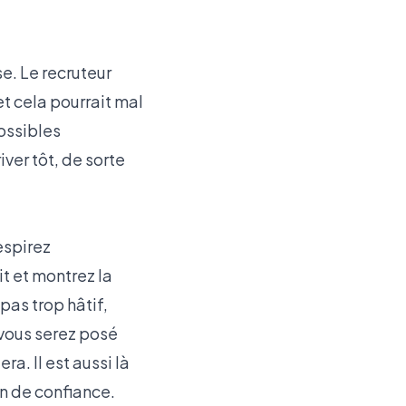
e. Le recruteur
 cela pourrait mal
possibles
ver tôt, de sorte
espirez
t et montrez la
as trop hâtif,
 vous serez posé
ra. Il est aussi là
on de confiance.