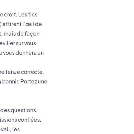
croit. Les tics
 attirent l’œil de
nt, mais de façon
viller sur vous-
a vous donnera un
ne tenue correcte,
à bannir. Portez une
z des questions.
issions confiées.
ail, les