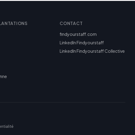
LANTATIONS
CONTACT
findyourstaff.com
LinkedIn Findyourstaff
LinkedIn Findyourstaff Collective
enne
ntialité