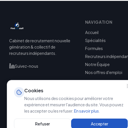
NAVIGATION
Accueil
Spécialités
Cabinet de recrutement nouvelle
génération & collectif de
Formules
recruteurs indépendants.
Recruteurs indépenda
Notre Équipe
Suivez-nous
Nos offres d'emploi
Cookies
Nous utilisons des cookies pour améliorer votre
expérience et mesurer l'audience du site. Vous pouvez
les accepter ou les refuser.
En savoir plus
.
©
2026
Refuser
Accepter