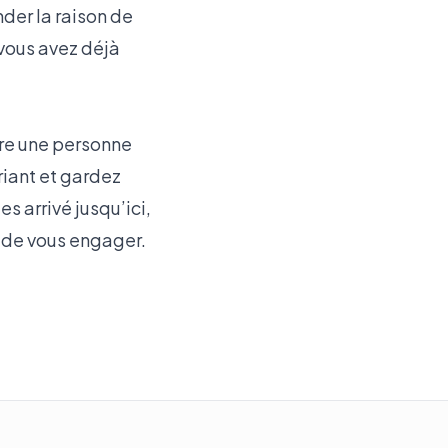
der la raison de
 vous avez déjà
être une personne
riant et gardez
s arrivé jusqu’ici,
ie de vous engager.