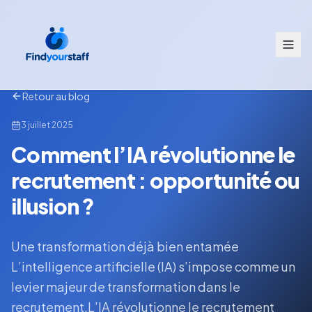
Retour au blog
3 juillet 2025
Comment l’IA révolutionne le
recrutement : opportunité ou
illusion ?
Une transformation déjà bien entamée
L’intelligence artificielle (IA) s’impose comme un
levier majeur de transformation dans le
recrutement.L’IA révolutionne le recrutement