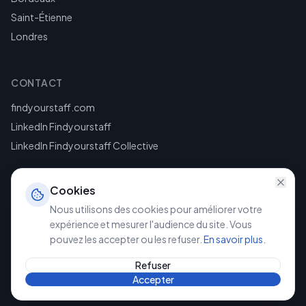
Saint-Étienne
Londres
CONTACT
findyourstaff.com
LinkedIn Findyourstaff
LinkedIn Findyourstaff Collective
Cookies
Nous utilisons des cookies pour améliorer votre
expérience et mesurer l'audience du site. Vous
pouvez les accepter ou les refuser.
En savoir plus
.
©
2026
Findyourstaff. Tous droits réservés.
Mentions légales
Politique de confidentialité
Refuser
Accepter