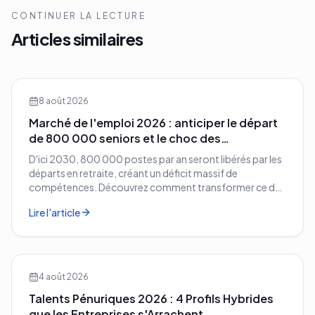
CONTINUER LA LECTURE
Articles similaires
8 août 2026
Marché de l'emploi 2026 : anticiper le départ
de 800 000 seniors et le choc des
compétences
D'ici 2030, 800 000 postes par an seront libérés par les
départs en retraite, créant un déficit massif de
compétences. Découvrez comment transformer ce défi
démographique en avantage compétitif pour votre
Lire l'article
entreprise.
4 août 2026
Talents Pénuriques 2026 : 4 Profils Hybrides
que les Entreprises s'Arrachent