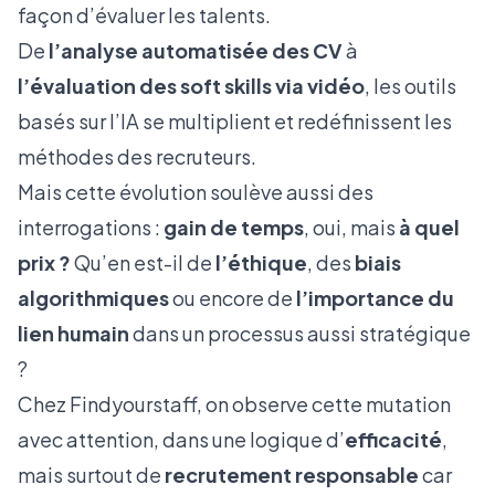
façon d’évaluer les talents.
De
l’analyse automatisée des CV
à
l’évaluation des soft skills via vidéo
, les outils
basés sur l’IA se multiplient et redéfinissent les
méthodes des recruteurs.
Mais cette évolution soulève aussi des
interrogations :
gain de temps
, oui, mais
à quel
prix ?
Qu’en est-il de
l’éthique
, des
biais
algorithmiques
ou encore de
l’importance du
lien humain
dans un processus aussi stratégique
?
Chez
Findyourstaff
, on observe cette mutation
avec attention, dans une logique d’
efficacité
,
mais surtout de
recrutement responsable
car