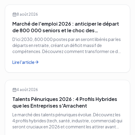
8 août 2026
Marché de l'emploi 2026 : anticiper le départ
de 800 000 seniors et le choc des
compétences
D'ici 2030, 800 000 postes par an seront libérés par les
départs en retraite, créant un déficit massif de
compétences. Découvrez comment transformer ce défi
démographique en avantage compétitif pour votre
Lire l'article
entreprise.
4 août 2026
Talents Pénuriques 2026 : 4 Profils Hybrides
que les Entreprises s'Arrachent
Le marché des talents pénuriques évolue. Découvrez les
4 profils hybrides (tech, santé, industrie, commercial) qui
seront cruciaux en 2026 et comment les attirer avant
vos concurrents.