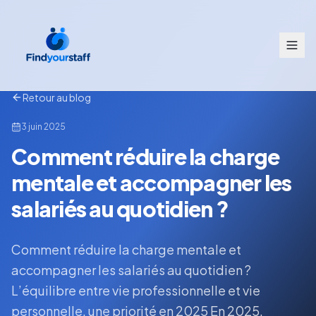
Retour au blog
3 juin 2025
Comment réduire la charge
mentale et accompagner les
salariés au quotidien ?
Comment réduire la charge mentale et
accompagner les salariés au quotidien ?
L’équilibre entre vie professionnelle et vie
personnelle, une priorité en 2025 En 2025,