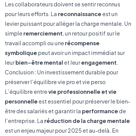
Les collaborateurs doivent se sentir reconnus
pour leurs efforts. La
reconnaissance
est un
levier puissant pour alléger la charge mentale. Un
simple
remerciement
, un retour positif sur le
travail accompli ou une
récompense
symbolique
peut avoir un impact immédiat sur
leur
bien-être mental
et leur
engagement
.
Conclusion : Un investissement durable pour
préserver l’équilibre vie pro et vie perso
L’équilibre entre
vie professionnelle et vie
personnelle
est essentiel pour préserver le bien-
être des salariés et garantir la
performance
de
l’entreprise. La
réduction de la charge mentale
est un enjeu majeur pour 2025 et au-delà. En