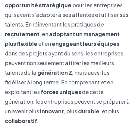
opportunité stratégique
pour les entreprises
qui savent s’adapter à ses attentes et utiliser ses
talents. En réinventant les pratiques de
recrutement
, en
adoptant un management
plus flexible
et en
engageant leurs équipes
dans des projets ayant du sens, les entreprises
peuvent non seulement attirer les meilleurs
talents de la
génération Z
, mais aussi les
fidéliser à long terme. En comprenant et en
exploitant les
forces uniques
de cette
génération, les entreprises peuvent se préparer à
un avenir plus
innovant
, plus
durable
, et plus
collaboratif
.