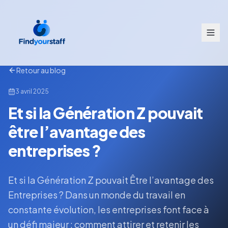
Retour au blog
3 avril 2025
Et si la Génération Z pouvait
être l’avantage des
entreprises ?
Et si la Génération Z pouvait Être l’avantage des
Entreprises ? Dans un monde du travail en
constante évolution, les entreprises font face à
un défi majeur : comment attirer et retenir les