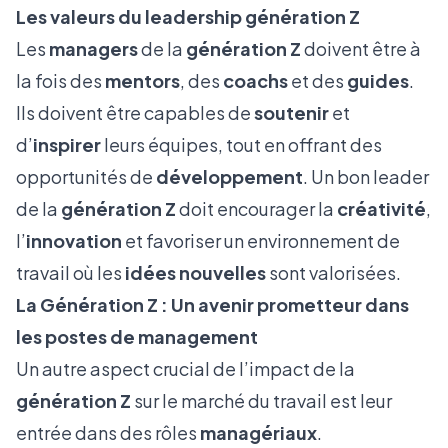
Les valeurs du leadership génération Z
Les
managers
de la
génération Z
doivent être à
la fois des
mentors
, des
coachs
et des
guides
.
Ils doivent être capables de
soutenir
et
d’
inspirer
leurs équipes, tout en offrant des
opportunités de
développement
. Un bon leader
de la
génération Z
doit encourager la
créativité
,
l’
innovation
et favoriser un environnement de
travail où les
idées nouvelles
sont valorisées.
La Génération Z : Un avenir prometteur dans
les postes de management
Un autre aspect crucial de l’impact de la
génération Z
sur le marché du travail est leur
entrée dans des rôles
managériaux
.