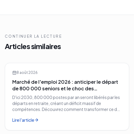
CONTINUER LA LECTURE
Articles similaires
8 août 2026
Marché de l'emploi 2026 : anticiper le départ
de 800 000 seniors et le choc des
compétences
D'ici 2030, 800 000 postes par an seront libérés par les
départs en retraite, créant un déficit massif de
compétences. Découvrez comment transformer ce défi
démographique en avantage compétitif pour votre
Lire l'article
entreprise.