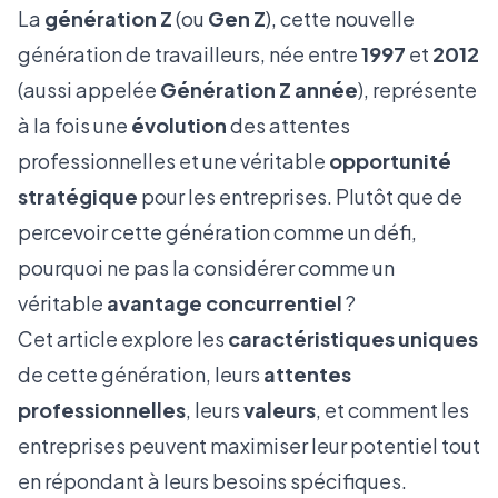
La
génération Z
(ou
Gen Z
), cette nouvelle
génération de travailleurs, née entre
1997
et
2012
(aussi appelée
Génération Z année
), représente
à la fois une
évolution
des attentes
professionnelles et une véritable
opportunité
stratégique
pour les entreprises. Plutôt que de
percevoir cette génération comme un défi,
pourquoi ne pas la considérer comme un
véritable
avantage concurrentiel
?
Cet article explore les
caractéristiques uniques
de cette génération, leurs
attentes
professionnelles
, leurs
valeurs
, et comment les
entreprises peuvent maximiser leur potentiel tout
en répondant à leurs besoins spécifiques.