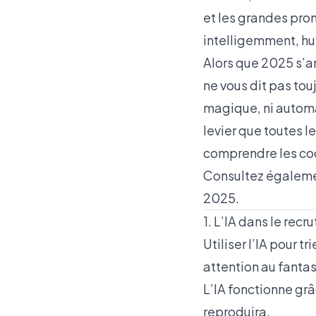
et les grandes pro
intelligemment, h
Alors que 2025 s’a
ne vous dit pas touj
magique, ni automat
levier que toutes l
comprendre les co
Consultez égalemen
2025
.
1. L’IA dans le rec
Utiliser l’IA pour t
attention au fantas
L’IA fonctionne grâ
reproduira.