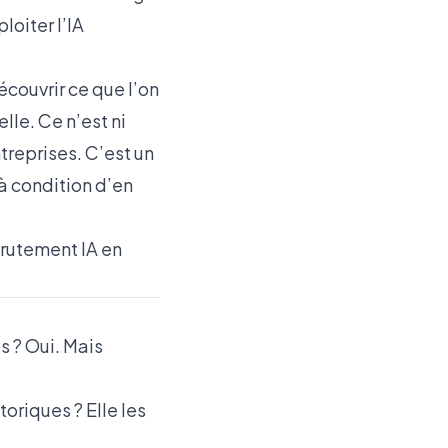
oiter l’IA
couvrir ce que l’on
elle. Ce n’est ni
treprises. C’est un
à condition d’en
crutement IA en
ts ? Oui. Mais
oriques ? Elle les