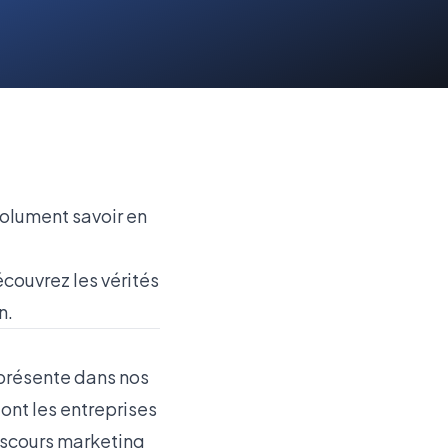
solument savoir en
écouvrez les vérités
n.
n présente dans nos
ont les entreprises
 discours marketing