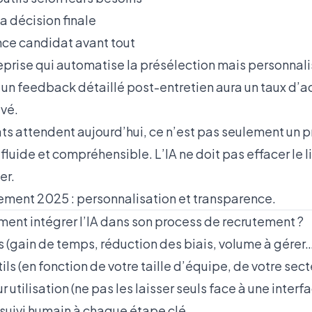
la décision finale
ence candidat avant tout
eprise qui automatise la présélection mais personnal
e un feedback détaillé post-entretien aura un taux d’
evé.
ts attendent aujourd’hui, ce n’est pas seulement un p
luide et compréhensible. L’IA ne doit pas effacer le lie
er.
ement 2025 : personnalisation et transparence
.
ment intégrer l’IA dans son process de recrutement ?
fs (gain de temps, réduction des biais, volume à gérer…
tils (en fonction de votre taille d’équipe, de votre sec
r utilisation (ne pas les laisser seuls face à une inter
 suivi humain à chaque étape clé