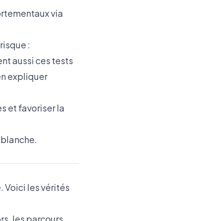
ortementaux via
risque :
nt aussi ces tests
en expliquer
 et favoriser la
 blanche
.
 Voici les vérités
ors, les parcours