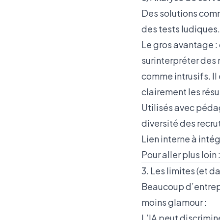
Des solutions comm
des tests ludiques. 
Le gros avantage : 
surinterpréter des 
comme intrusifs. Il 
clairement les résu
Utilisés avec pédag
diversité des recr
Lien interne à intég
Pour aller plus loin 
3. Les limites (et 
Beaucoup d’entrepri
moins glamour :
L’IA peut discrimine