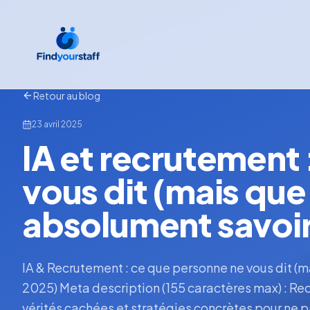
Retour au blog
23 avril 2025
IA et recrutement
vous dit (mais qu
absolument savoir
IA & Recrutement : ce que personne ne vous dit (
2025) Meta description (155 caractères max) : Rec
vérités cachées et stratégies concrètes pour ne p