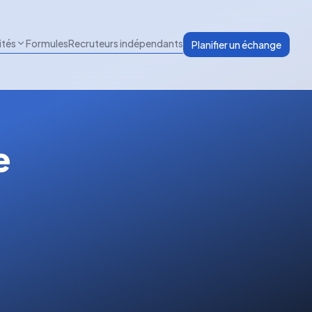
ités
Formules
Recruteurs indépendants
Planifier un échange
e