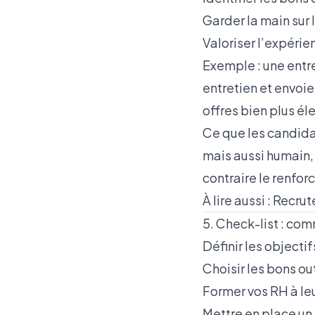
Garder la main sur 
Valoriser l’expéri
Exemple : une entr
entretien et envoi
offres bien plus él
Ce que les candida
mais aussi humain, f
contraire le renforc
À lire aussi :
Recrut
5. Check-list : com
Définir les objecti
Choisir les bons ou
Former vos RH à leu
Mettre en place un