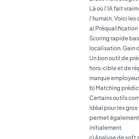
Là où l’IA fait vra
l’humain. Voici les
a) Préqualificatio
Scoring rapide bas
localisation. Gain
Un bon outil de pré
hors-cible et de r
marque employeur
b) Matching prédic
Certains outils com
Idéal pour les gro
permet également de
initialement.
c) Analyse de soft s