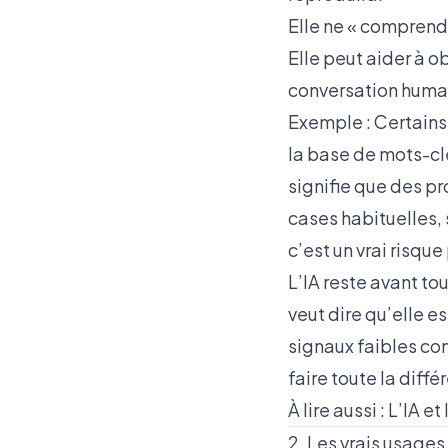
Elle ne « comprend
Elle peut aider à o
conversation huma
Exemple : Certains 
la base de mots-clé
signifie que des pr
cases habituelles, 
c’est un vrai risque
L’IA reste avant tou
veut dire qu’elle e
signaux faibles co
faire toute la diffé
À lire aussi :
L’IA e
2. Les vrais usages