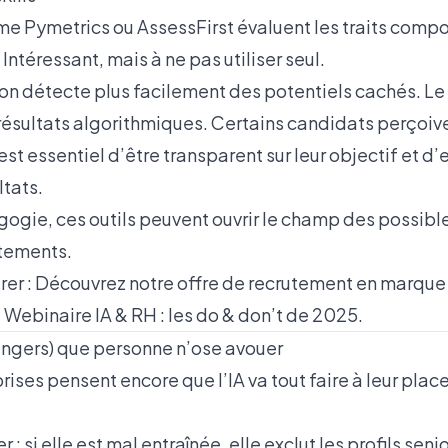
e Pymetrics ou AssessFirst évaluent les traits comp
Intéressant, mais à ne pas utiliser seul.
on détecte plus facilement des potentiels cachés. Le 
résultats algorithmiques. Certains candidats perçoive
est essentiel d’être transparent sur leur objectif et d’
ltats.
ogie, ces outils peuvent ouvrir le champ des possibles
utements.
rer :
Découvrez notre offre de recrutement en marque
:
Webinaire IA & RH : les do & don’t de 2025
.
dangers) que personne n’ose avouer
ses pensent encore que l’IA va tout faire à leur place.
r : si elle est mal entraînée, elle exclut les profils seni