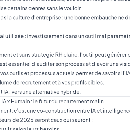
se certains genres sans le vouloir.
as la culture d’entreprise : une bonne embauche ne 
mal utilisée : investissement dans un outil mal paramé
t et sans stratégie RH claire, l’outil peut générer 
l est essentiel d’auditer son process et d’avoir une vis
vos outils et processus actuels permet de savoir si l’I
ume de recrutement et à vos profils cibles.
t IA : vers une alternative hybride
.
e IA x Humain : le futur du recrutement malin
ment, c’est une co-construction entre IA et intelligen
teurs de 2025 seront ceux qui sauront :
outils selon leurs besoins