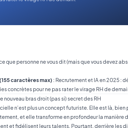
 ce que personne ne vous dit (mais que vous devez ab
(155 caractères max)
: Recrutement et IA en 2025 : d
ies concrètes pour ne pas rater le virage RH de demai
 le nouveau bras droit (pas si) secret des RH
icielle n’est plus un concept futuriste. Elle est là, bie
tement, et elle transforme en profondeur la manière d
nent et fidélisent leurs talents. Pourtant, derrière les