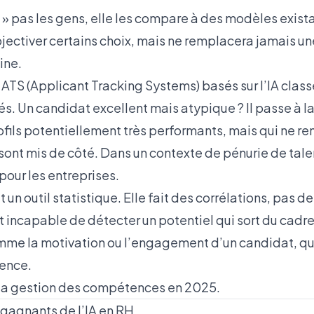
 » pas les gens, elle les compare à des modèles exist
bjectiver certains choix, mais ne remplacera jamais un
ine.
ATS (Applicant Tracking Systems) basés sur l’IA classe
s. Un candidat excellent mais atypique ? Il passe à l
ofils potentiellement très performants, mais qui ne re
sont mis de côté. Dans un contexte de pénurie de tale
 pour les entreprises.
t un outil statistique. Elle fait des corrélations, pas 
st incapable de détecter un potentiel qui sort du cadre
mme la motivation ou l’engagement d’un candidat, qu
rence.
t la gestion des compétences en 2025
.
 gagnants de l’IA en RH