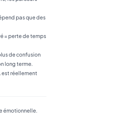
dépend pas que des
tré = perte de temps
plus de confusion
ion long terme.
A est réellement
ce émotionnelle.