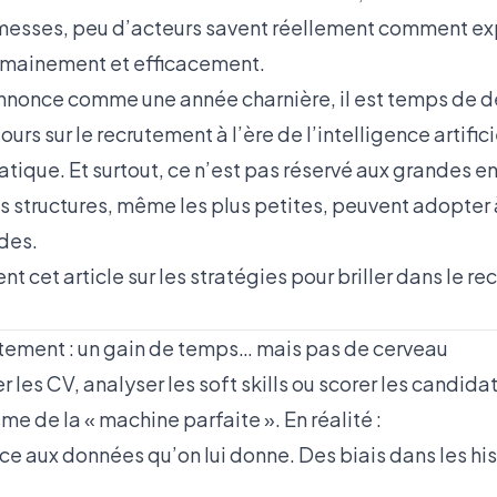
messes, peu d’acteurs savent réellement comment expl
umainement et efficacement.
nnonce comme une année charnière, il est temps de dé
ours sur le recrutement à l’ère de l’intelligence artifici
ique. Et surtout, ce n’est pas réservé aux grandes en
es structures, même les plus petites, peuvent adopter 
des.
t cet article sur les
stratégies pour briller dans le re
rutement : un gain de temps… mais pas de cerveau
rier les CV, analyser les soft skills ou scorer les candida
me de la « machine parfaite ». En réalité :
ce aux données qu’on lui donne. Des biais dans les hist