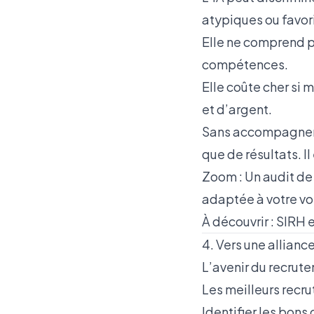
atypiques ou favori
Elle ne comprend p
compétences.
Elle coûte cher si 
et d’argent.
Sans accompagnemen
que de résultats. I
Zoom : Un audit de 
adaptée à votre vol
À découvrir :
SIRH e
4. Vers une allianc
L’avenir du recrute
Les meilleurs recru
Identifier les bons 