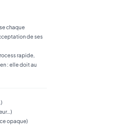
ise chaque
acceptation de ses
rocess rapide,
n : elle doit au
)
teur…)
face opaque)