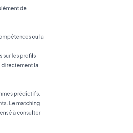
omplément de
 compétences ou la
sur les profils
 directement la
thmes prédictifs.
nts. Le matching
pensé à consulter