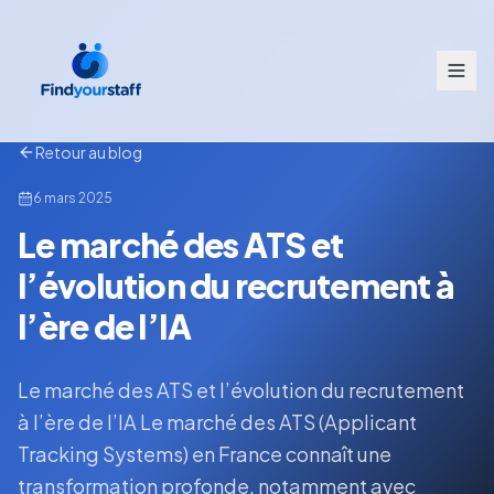
Retour au blog
6 mars 2025
Le marché des ATS et
l’évolution du recrutement à
l’ère de l’IA
Le marché des ATS et l’évolution du recrutement
à l’ère de l’IA Le marché des ATS (Applicant
Tracking Systems) en France connaît une
transformation profonde, notamment avec