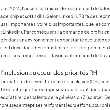
bre 2024, l’accent est mis sur le recrutement de tale
dership et soft skills. Selon LinkedIn, 78 % des recr
t aussi importantes, voire plus importantes, que les c
 :
LinkedIn
). Par conséquent, la demande de profils c
riger dans un environnement en constante évolution es
tissent donc dans des formations et des programmes
orcer ces compétences, favorisant un climat de travai
t l’inclusion au cœur des priorités RH
es en matière de diversité, équité et inclusion (DEI) cont
tte montre que les entreprises investissant dans des 
s d’attirer des talents de la génération Z (source :
De
reuses entreprises renforcent leurs efforts pour cré