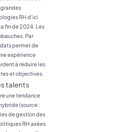
s grandes
ologies RH d’ici
la fin de 2024. Les
embauches. Par
didats permet de
 une expérience
ident à réduire les
tes et objectives.
s talents
ure une tendance
ybride (source :
égies de gestion des
politiques RH axées