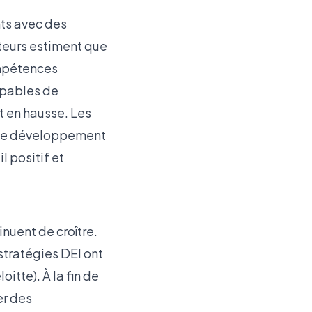
nts avec des
uteurs estiment que
ompétences
apables de
t en hausse. Les
 de développement
l positif et
inuent de croître.
stratégies DEI ont
loitte
). À la fin de
er des