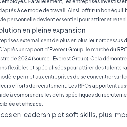
s employés. Parallèlement, les entreprises investissen
aptés à ce mode de travail. Ainsi, offrir un bon équilib
ie personnelle devient essentiel pour attirer et retenir
olution en pleine expansion
ntreprises externalisent de plus en plus leur processus
D’après un rapport d’Everest Group, le marché du RP
tre de 2024 (source :
Everest Group
). Cela démontre
ons flexibles et spécialisées pour attirer des talents 
odèle permet aux entreprises de se concentrer sur le
 leurs efforts de recrutement. Les RPOs apportent aus
 aide à comprendre les défis spécifiques du recruteme
ciblée et efficace.
s en leadership et soft skills, plus im