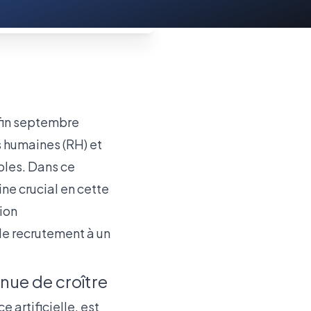
s humaines (RH) et
bles. Dans ce
ne crucial en cette
ion
 le recrutement à un
nue de croître
 artificielle, est