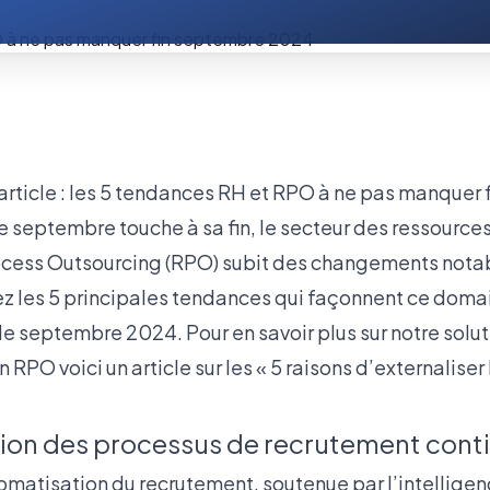
e septembre touche à sa fin, le secteur des ressource
ocess Outsourcing (RPO) subit des changements nota
z les 5 principales tendances qui façonnent ce domai
e septembre 2024. Pour en savoir plus sur notre solut
n RPO voici un article sur les
« 5 raisons d’externaliser
ion des processus de recrutement conti
omatisation du recrutement, soutenue par l’intelligence