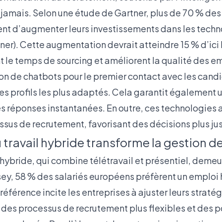
 jamais. Selon une étude de Gartner, plus de 70 % de
ent d’augmenter leurs investissements dans les techn
ner
). Cette augmentation devrait atteindre 15 % d’ici 
nt le temps de sourcing et améliorent la qualité des 
tion de chatbots pour le premier contact avec les can
les profils les plus adaptés. Cela garantit également
s réponses instantanées. En outre, ces technologies a
ssus de recrutement, favorisant des décisions plus jus
 travail hybride transforme la gestion de
 hybride, qui combine télétravail et présentiel, deme
sey, 58 % des salariés européens préfèrent un emploi h
préférence incite les entreprises à ajuster leurs strat
t des processus de recrutement plus flexibles et des 