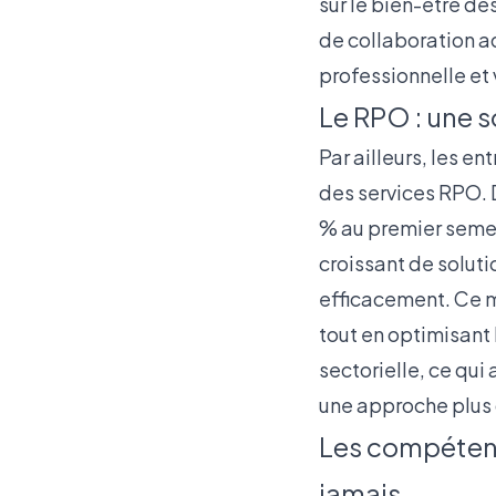
sur le bien-être de
de collaboration ad
professionnelle et v
Le RPO : une s
Par ailleurs, les e
des services RPO. 
% au premier semes
croissant de soluti
efficacement. Ce m
tout en optimisant
sectorielle, ce qui
une approche plus 
Les compétence
jamais