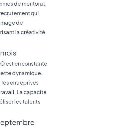
rammes de mentorat,
e recrutement qui
l’image de
isant la créativité
 mois
PO est en constante
 cette dynamique.
, les entreprises
ravail. La capacité
liser les talents
 septembre