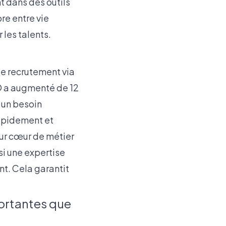
t dans des outils
re entre vie
 les talents.
 de recrutement via
O a augmenté de 12
 un besoin
rapidement et
ur cœur de métier
si une expertise
nt. Cela garantit
portantes que