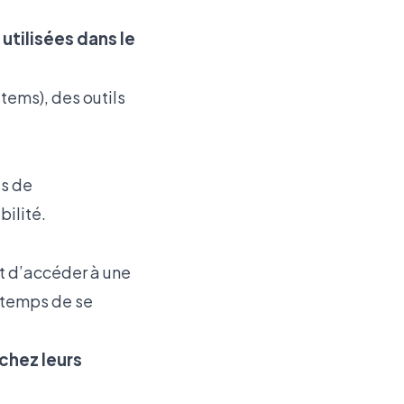
utilisées dans le
tems), des outils
es de
bilité.
t d’accéder à une
e temps de se
chez leurs