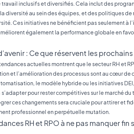
ravail inclusifs et diversifiés. Cela inclut des prog
à la diversité au sein des équipes, et des politiques d
ersité. Ces initiatives ne bénéficient pas seulement à 
 améliorent également la performance globale en favor
’avenir : Ce que réservent les prochains
 tendances actuelles montrent que le secteur RH et R
ation et l’amélioration des processus sont au cœur de
utomatisation, le modèle hybride ou les initiatives DEI
 s’adapter pour rester compétitives sur le marché du t
égrer ces changements sera cruciale pour attirer et fidé
ent professionnel en perpétuelle mutation.
dances RH et RPO à ne pas manquer fin