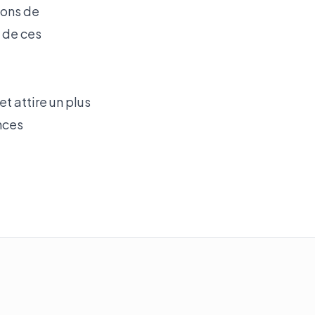
ions de
 de ces
t attire un plus
nces