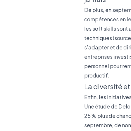
De plus, en septem
compétences en lea
les soft skills son
techniques (source
s’adapter et de di
entreprises inves
personnel pour renf
productif.
La diversité e
Enfin, les initiativ
Une étude de Deloi
25 % plus de chance
septembre, de nomb