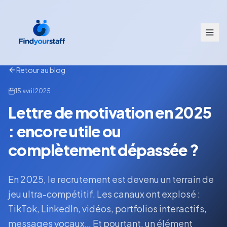
Retour au blog
15 avril 2025
Lettre de motivation en 2025
: encore utile ou
complètement dépassée ?
En 2025, le recrutement est devenu un terrain de
jeu ultra-compétitif. Les canaux ont explosé :
TikTok, LinkedIn, vidéos, portfolios interactifs,
messages vocaux… Et pourtant, un élément