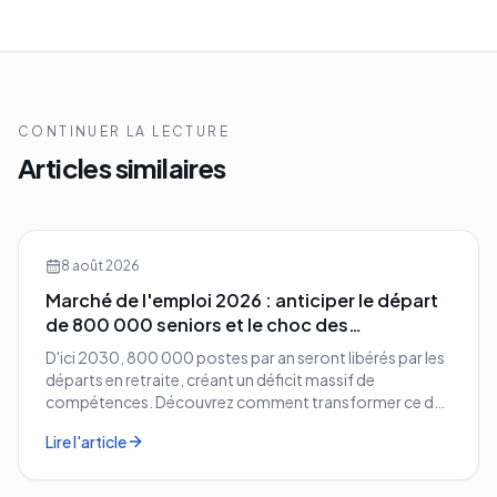
CONTINUER LA LECTURE
Articles similaires
8 août 2026
Marché de l'emploi 2026 : anticiper le départ
de 800 000 seniors et le choc des
compétences
D'ici 2030, 800 000 postes par an seront libérés par les
départs en retraite, créant un déficit massif de
compétences. Découvrez comment transformer ce défi
démographique en avantage compétitif pour votre
Lire l'article
entreprise.