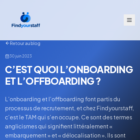
Retour au blog
30 juin 2023
C’EST QUOI L’ONBOARDING
ET L’OFFBOARDING ?
L’onboarding et l’offboarding font partis du
processus de recrutement, et chez Findyourstaff,
c’est le TAM qui s’en occupe. Ce sont des termes
anglicismes qui signifient littéralement «
embarquement » et « délocalisation ». Ils sont