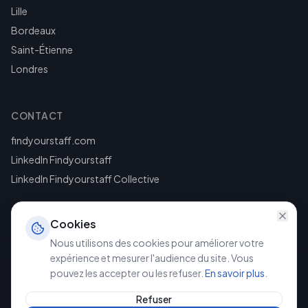
Lille
Bordeaux
Saint-Étienne
Londres
CONTACT
findyourstaff.com
LinkedIn Findyourstaff
LinkedIn Findyourstaff Collective
Cookies
Nous utilisons des cookies pour améliorer votre
expérience et mesurer l'audience du site. Vous
pouvez les accepter ou les refuser.
En savoir plus
.
©
2026
Findyourstaff. Tous droits réservés.
Mentions légales
Politique de confidentialité
Refuser