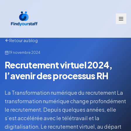
Retour au blog
19 novembre 2024
Recrutement virtuel 2024,
l’avenir des processus RH
La Transformation numérique du recrutement La
transformation numérique change profondément
le recrutement. Depuis quelques années, elle
s’est accélérée avec le télétravail et la
digitalisation. Le recrutement virtuel, au départ