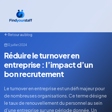
Retour au blog
12 juillet 2024
Réduire le turnover en
entreprise : l’impact d’un
bon recrutement
Le turnover en entreprise est un défi majeur pour
de nombreuses organisations. Ce terme désigne
le taux de renouvellement du personnel au sein
d’une entreprise sur une période donnée. Un