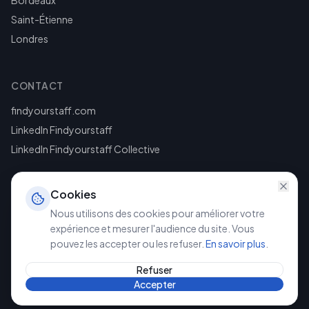
Bordeaux
Saint-Étienne
Londres
CONTACT
findyourstaff.com
LinkedIn Findyourstaff
LinkedIn Findyourstaff Collective
Cookies
Nous utilisons des cookies pour améliorer votre
expérience et mesurer l'audience du site. Vous
pouvez les accepter ou les refuser.
En savoir plus
.
©
2026
Findyourstaff. Tous droits réservés.
Mentions légales
Politique de confidentialité
Refuser
Accepter