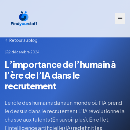
Retour au blog
2 décembre 2024
L’importance de l’humain à
l’ère de l’IA dans le
recrutement
Le rôle des humains dans un monde où l’IA prend
le dessus dans le recrutement L’IA révolutionne la
chasse aux talents (En savoir plus). En effet,
l’intelligence artificielle (IA) redéfinit les