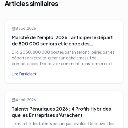
Articles similaires
8 août 2026
Marché de l'emploi 2026 : anticiper le départ
de 800 000 seniors et le choc des
compétences
D'ici 2030, 800 000 postes par an seront libérés par les
départs en retraite, créant un déficit massif de
compétences. Découvrez comment transformer ce défi
démographique en avantage compétitif pour votre
Lire l'article
entreprise.
4 août 2026
Talents Pénuriques 2026 : 4 Profils Hybrides
que les Entreprises s'Arrachent
Le marché des talents pénuriques évolue. Découvrez les