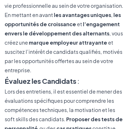
vie professionnelle au sein de votre organisation.
En mettant en avant
les avantages uniques
,
les
opportunités de croissance
et
l’engagement
envers le développement des alternants
, vous
créez une
marque employeur attrayante
et
suscitez l’intérêt de candidats qualifiés, motivés
par les opportunités offertes au sein de votre
entreprise.
Évaluez les Candidats
:
Lors des entretiens, il est essentiel de mener des
évaluations spécifiques pour comprendre les
compétences techniques, la motivation et les
soft skills des candidats.
Proposer des tests de
personnalité
ou des
cas pratiques
constitue