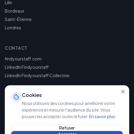
Lille
Bordeaux
Saint-Étienne
Londres
CONTACT
findyourstaff.com
LinkedIn Findyourstaff
LinkedIn Findyourstaff Collective
Cookies
Nous utilisons des cookies pour améliorer votre
expérience et mesurer l'audience du site. Vous
pouvez les accepter ou les refuser.
En savoir plus
.
©
2026
Findyourstaff. Tous droits réservés.
Mentions légales
Politique de confidentialité
Refuser