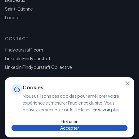
Bordeaux
Saint-Étienne
Londres
CONTACT
findyourstaff.com
LinkedIn Findyourstaff
LinkedIn Findyourstaff Collective
Cookies
Nous utilisons des cookies pour améliorer votre
expérience et mesurer l'audience du site. Vous
pouvez les accepter ou les refuser.
En savoir plus
.
©
2026
Findyourstaff. Tous droits réservés.
Mentions légales
Politique de confidentialité
Refuser
Accepter