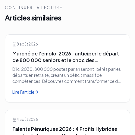
CONTINUER LA LECTURE
Articles similaires
8 août 2026
Marché de l'emploi 2026 : anticiper le départ
de 800 000 seniors et le choc des
compétences
D'ici 2030, 800 000 postes par an seront libérés par les
départs en retraite, créant un déficit massif de
compétences. Découvrez comment transformer ce défi
démographique en avantage compétitif pour votre
Lire l'article
entreprise.
4 août 2026
Talents Pénuriques 2026 : 4 Profils Hybrides