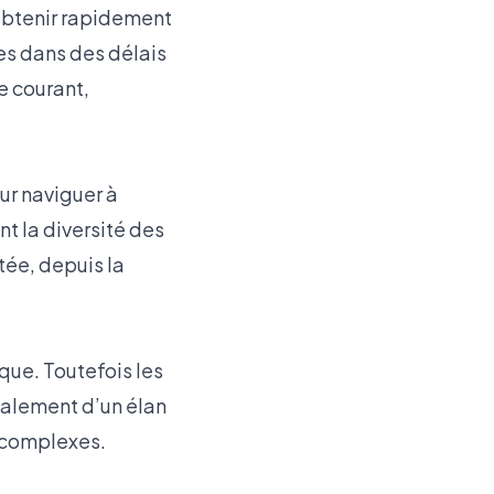
obtenir rapidement
es dans des délais
e courant,
ur naviguer à
nt la diversité des
tée, depuis la
ique. Toutefois les
galement d’un élan
s complexes.