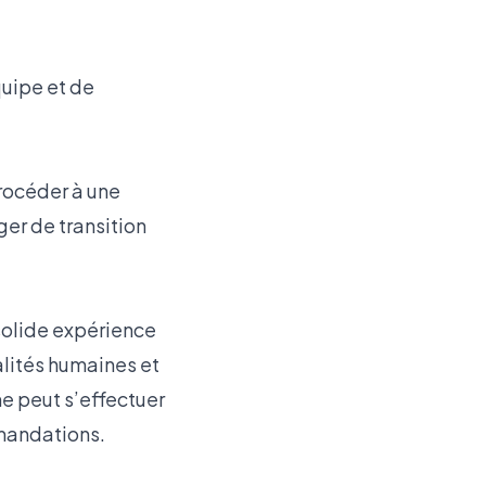
quipe et de
procéder à une
er de transition
 solide expérience
lités humaines et
he peut s’effectuer
mmandations.