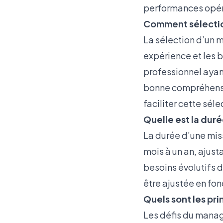
performances opéra
Comment sélection
La sélection d’un 
expérience et les be
professionnel ayan
bonne compréhensio
faciliter cette séle
Quelle est la dur
La durée d’une mi
mois à un an, ajust
besoins évolutifs d
être ajustée en fon
Quels sont les pri
Les défis du manag