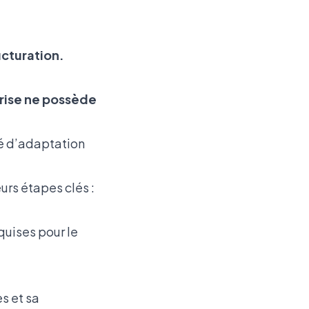
ucturation.
rise ne possède
té d’adaptation
rs étapes clés :
quises pour le
s et sa