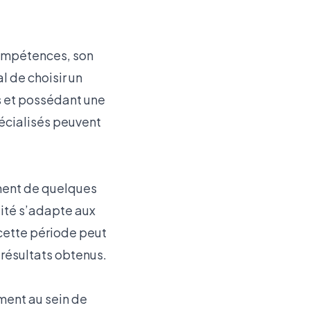
compétences, son
l de choisir un
s et possédant une
écialisés peuvent
ment de quelques
ilité s’adapte aux
 cette période peut
 résultats obtenus.
ment au sein de