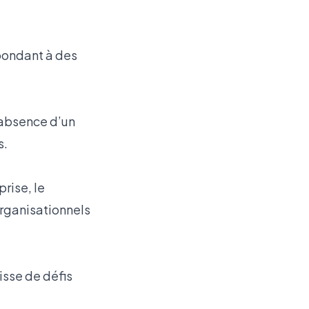
pondant à des
l’absence d’un
s.
rise, le
rganisationnels
gisse de défis