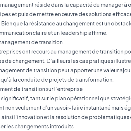
du management réside dans la capacité du manager à 
ipes et puis de mettre en œuvre des solutions efficac
. Bien que la résistance au changement est un obstacl
mmunication claire et un leadership affirmé.
management de transition
eprises ont recours au management de transition po
s de changement. D’ailleurs les cas pratiques illustre
anagement de transition peut apporter une valeur ajou
squ’à la conduite de projets de transformation.
nt de transition sur l’entreprise
significatif, tant sur le plan opérationnel que stratég
ent non seulement d’un savoir-faire instantané mais é
 ainsi l’innovation et la résolution de problématique
r les changements introduits