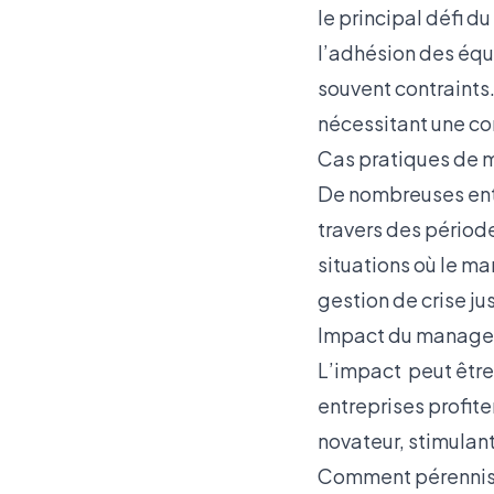
le principal défi 
l’adhésion des équ
souvent contraints
nécessitant une co
Cas pratiques de 
De nombreuses entr
travers des période
situations où le m
gestion de crise ju
Impact du manageme
L’impact peut être 
entreprises profit
novateur, stimulant
Comment pérennise