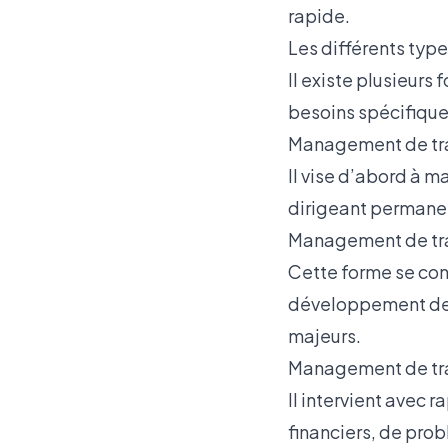
rapide.
Les différents typ
Il existe plusieur
besoins spécifiques
Management de tran
Il vise d’abord à m
dirigeant permanen
Management de tran
Cette forme se conc
développement de 
majeurs.
Management de trans
Il intervient avec r
financiers, de prob