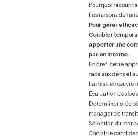
Pourquoi recourir 
Les raisons de fair
Pour gérer effica
Combler temporai
Apporter une com
pas en interne.
En bref, cette appr
face aux défis et a
La mise en œuvre r
Évaluation des bes
Déterminer précisé
manager de transit
Sélection du manag
Choisir le candida