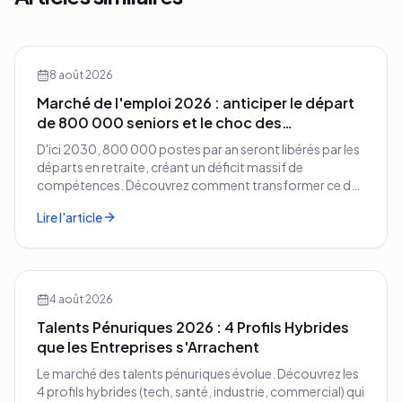
8 août 2026
Marché de l'emploi 2026 : anticiper le départ
de 800 000 seniors et le choc des
compétences
D'ici 2030, 800 000 postes par an seront libérés par les
départs en retraite, créant un déficit massif de
compétences. Découvrez comment transformer ce défi
démographique en avantage compétitif pour votre
Lire l'article
entreprise.
4 août 2026
Talents Pénuriques 2026 : 4 Profils Hybrides
que les Entreprises s'Arrachent
Le marché des talents pénuriques évolue. Découvrez les
4 profils hybrides (tech, santé, industrie, commercial) qui