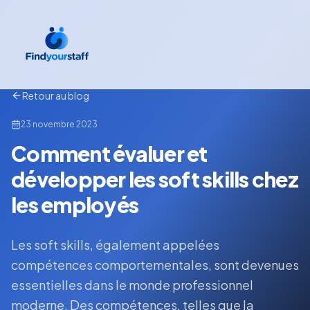
Retour au blog
23 novembre 2023
Comment évaluer et
développer les soft skills chez
les employés
Les soft skills, également appelées
compétences comportementales, sont devenues
essentielles dans le monde professionnel
moderne. Des compétences, telles que la